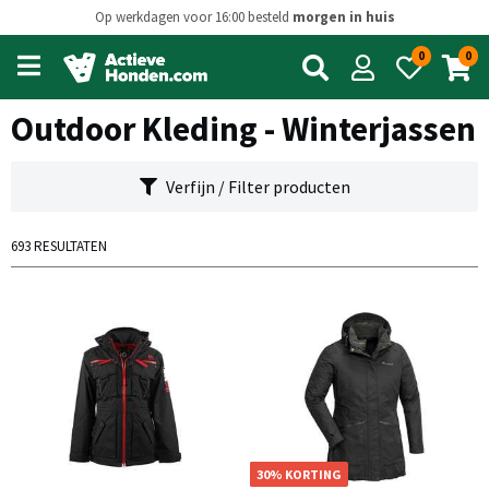
Op werkdagen voor 16:00 besteld
morgen in huis
0
0
Open
main
menu
Outdoor Kleding - Winterjassen
Verfijn / Filter producten
693 RESULTATEN
OP=OP
30% KORTING