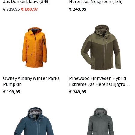
Jas Donkerblauw (349)
Heren Jas Mosgroen (135)
160,97
€ 249,95
229,95
Owney Albany Winter Parka
Pinewood Finnveden Hybrid
Pumpkin
Extreme Jas Heren Olijfgroen
/ Jachtgroen (723)
€ 199,95
€ 249,95