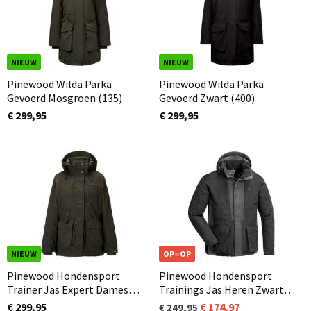
NIEUW
NIEUW
Pinewood Wilda Parka
Pinewood Wilda Parka
Gevoerd Mosgroen (135)
Gevoerd Zwart (400)
€ 299,95
€ 299,95
NIEUW
OP=OP
Pinewood Hondensport
Pinewood Hondensport
Trainer Jas Expert Dames
Trainings Jas Heren Zwart
Extreme Mosgroen (135)
(407) 2.0
€ 299,95
174,97
249,95