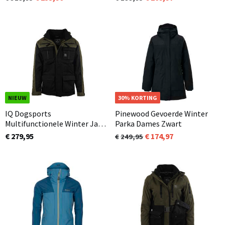
NIEUW
NIEUW
30% KORTING
IQ Dogsports
Pinewood Gevoerde Winter
Multifunctionele Winter Jas
Parka Dames Zwart
Unisex 3.0 Olijfgroen
€ 279,95
174,97
249,95