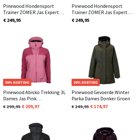
Pinewood Hondensport
Pinewood Hondensport
Trainer ZOMER Jas Expert
Trainer ZOMER Jas Expert
Dames Zwart (400)
Dames Donkerrood (816)
€ 249,95
€ 249,95
NIEUW
30% KORTING
NIEUW
30% KORTING
Pinewood Abisko Trekking 3L
Pinewood Gevoerde Winter
Dames Jas Pink
Parka Dames Donker Groen
Blush/Raspberry (827)
209,97
174,97
299,95
249,95