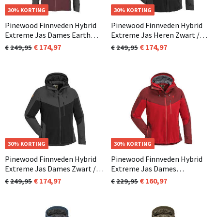
NIEUW
30% KORTING
30% KORTING
Pinewood Finnveden Hybrid
Pinewood Finnveden Hybrid
Extreme Jas Dames Earth
Extreme Jas Heren Zwart /
Plum (817)
Antraciet (407)
174,97
174,97
249,95
249,95
30% KORTING
OP=OP
30% KORTING
Pinewood Finnveden Hybrid
Pinewood Finnveden Hybrid
Extreme Jas Dames Zwart /
Extreme Jas Dames
Antraciet (407)
Rood/Donker Rood (576)
174,97
160,97
249,95
229,95