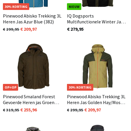
NIEUW
30% KORTING
NIEUW
Pinewood Abisko Trekking 3L
IQ Dogsports
Heren Jas Azur Blue (382)
Multifunctionele Winter Jas
Dames 3.0 Olijfgroen
209,97
€ 279,95
299,95
OP=OP
NIEUW
30% KORTING
Pinewood Smaland Forest
Pinewood Abisko Trekking 3L
Gevoerde Heren jas Groen
Heren Jas Golden Hay/Moss
(114)
Green (758)
255,96
209,97
319,95
299,95