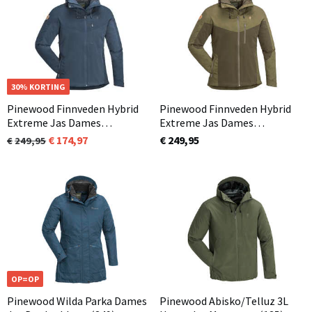
OP=OP
30% KORTING
Pinewood Finnveden Hybrid
Pinewood Finnveden Hybrid
Extreme Jas Dames
Extreme Jas Dames
Donkerblauw (349)
Olijfgroen / Jachtgroen (723)
174,97
€ 249,95
249,95
OP=OP
Pinewood Wilda Parka Dames
Pinewood Abisko/Telluz 3L