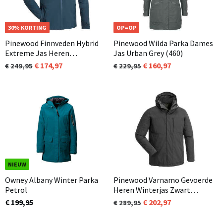
OP=OP
30% KORTING
OP=OP
Pinewood Finnveden Hybrid
Pinewood Wilda Parka Dames
Extreme Jas Heren
Jas Urban Grey (460)
Donkerblauw (349)
174,97
160,97
249,95
229,95
NIEUW
Owney Albany Winter Parka
Pinewood Varnamo Gevoerde
Petrol
Heren Winterjas Zwart
(Smoke Black 437)
€ 199,95
202,97
289,95