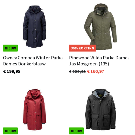
NIEUW
OP=OP
30% KORTING
Owney Comoda Winter Parka
Pinewood Wilda Parka Dames
Dames Donkerblauw
Jas Mosgroen (135)
€ 199,95
160,97
229,95
NIEUW
NIEUW