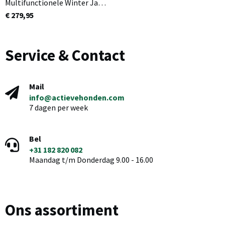
Multifunctionele Winter Jas
Unisex 3.0 Zwart
€ 279,95
Service & Contact
Mail
info@actievehonden.com
7 dagen per week
Bel
+31 182 820 082
Maandag t/m Donderdag 9.00 - 16.00
Ons assortiment