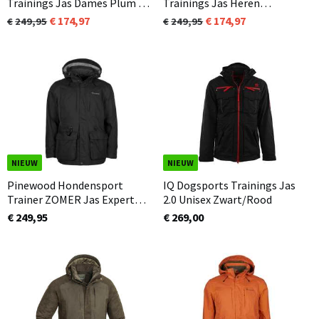
Trainings Jas Dames Plum /
Trainings Jas Heren
Antraciet (582) 2.0
Mosgroen / Zwart (153) 2.0
174,97
174,97
249,95
249,95
NIEUW
NIEUW
Pinewood Hondensport
IQ Dogsports Trainings Jas
Trainer ZOMER Jas Expert
2.0 Unisex Zwart/Rood
Heren Zwart (400)
€ 249,95
€ 269,00