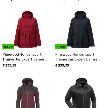
NIEUW
NIEUW
Pinewood Hondensport
Pinewood Hondensport
Trainer Jas Expert Dames
Trainer Jas Expert Dames
Extreme Donker Rood (816)
Extreme Zwart (400)
€ 299,95
€ 299,95