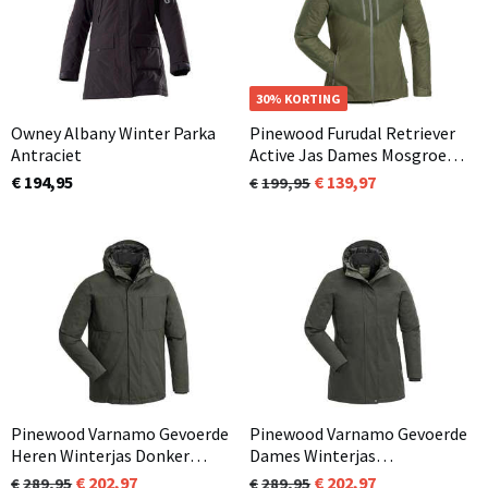
30% KORTING
Owney Albany Winter Parka
Pinewood Furudal Retriever
Antraciet
Active Jas Dames Mosgroen
(722)
€ 194,95
139,97
199,95
Pinewood Varnamo Gevoerde
Pinewood Varnamo Gevoerde
Heren Winterjas Donker
Dames Winterjas
Groen (103)
Donkergroen (103)
202,97
202,97
289,95
289,95