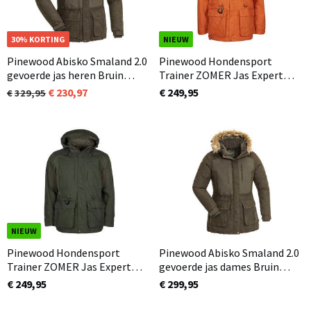
30% KORTING
NIEUW
Pinewood Abisko Smaland 2.0
Pinewood Hondensport
gevoerde jas heren Bruin
Trainer ZOMER Jas Expert
(241)
Heren Burned Orange (501)
230,97
€ 249,95
329,95
NIEUW
Pinewood Hondensport
Pinewood Abisko Smaland 2.0
Trainer ZOMER Jas Expert
gevoerde jas dames Bruin
Heren Mosgroen (135)
(241) met nepbont
€ 249,95
€ 299,95