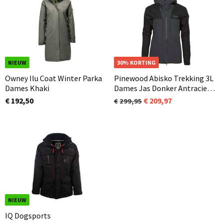
NIEUW
NIEUW
30% KORTING
Owney Ilu Coat Winter Parka
Pinewood Abisko Trekking 3L
Dames Khaki
Dames Jas Donker Antraciet /
Zwart (446)
€ 192,50
209,97
299,95
NIEUW
IQ Dogsports