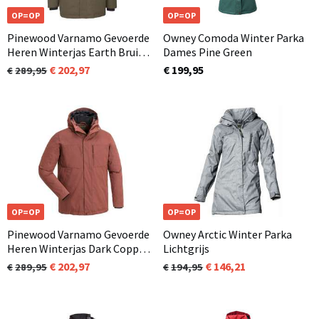
OP=OP
OP=OP
Pinewood Varnamo Gevoerde
Owney Comoda Winter Parka
Heren Winterjas Earth Bruin
Dames Pine Green
(206)
202,97
€ 199,95
289,95
OP=OP
OP=OP
Pinewood Varnamo Gevoerde
Owney Arctic Winter Parka
Heren Winterjas Dark Copper
Lichtgrijs
(566)
202,97
146,21
289,95
194,95