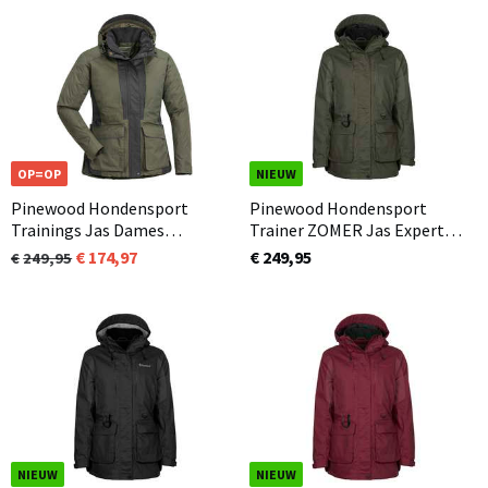
OP=OP
NIEUW
Pinewood Hondensport
Pinewood Hondensport
Trainings Jas Dames
Trainer ZOMER Jas Expert
Mosgroen / Zwart (153) 2.0
Dames Mosgroen (135)
174,97
€ 249,95
249,95
NIEUW
NIEUW