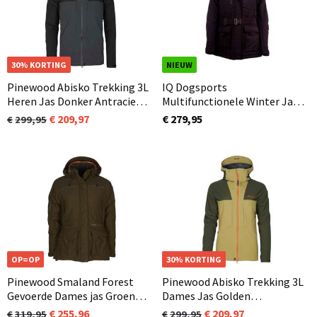
NIEUW
30% KORTING
NIEUW
Pinewood Abisko Trekking 3L
IQ Dogsports
Heren Jas Donker Antraciet /
Multifunctionele Winter Jas
Zwart (446)
Dames 3.0 Zwart
209,97
€ 279,95
299,95
OP=OP
NIEUW
30% KORTING
Pinewood Smaland Forest
Pinewood Abisko Trekking 3L
Gevoerde Dames jas Groen
Dames Jas Golden
(114)
Hay/Mosgreen (758)
255,96
209,97
319,95
299,95