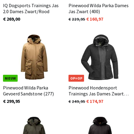
IQ Dogsports Trainings Jas
Pinewood Wilda Parka Dames
2.0 Dames Zwart/Rood
Jas Zwart (400)
€ 269,00
160,97
229,95
NIEUW
OP=OP
Pinewood Wilda Parka
Pinewood Hondensport
Gevoerd Sandstone (277)
Trainings Jas Dames Zwart
(407) 2.0
€ 299,95
174,97
249,95