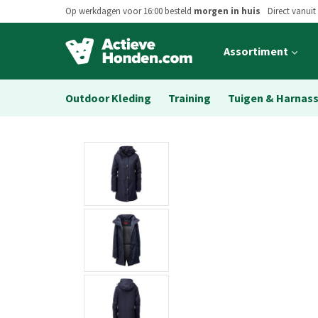
Op werkdagen voor 16:00 besteld
morgen in huis
Direct vanuit
Open
Assortiment
main
menu
Outdoor Kleding
Training
Tuigen & Harnas