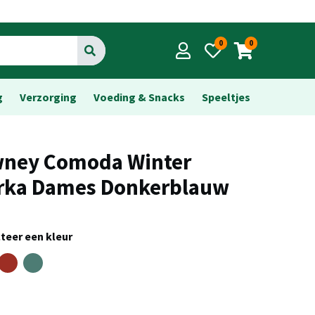
0
0
Go
g
Verzorging
Voeding & Snacks
Speeltjes
ney Comoda Winter
rka Dames Donkerblauw
teer een kleur