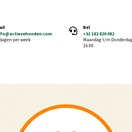
ail
Bel
nfo@actievehonden.com
+31 182 820 082
 dagen per week
Maandag t/m Donderdag 
16.00