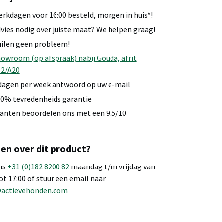
rkdagen voor 16:00 besteld, morgen in huis*!
vies nodig over juiste maat? We helpen graag!
ilen geen probleem!
owroom (op afspraak) nabij Gouda, afrit
12/A20
dagen per week antwoord op uw e-mail
0% tevredenheids garantie
anten beoordelen ons met een 9.5/10
en over dit product?
ns
+31 (0)182 8200 82
maandag t/m vrijdag van
tot 17:00 of stuur een email naar
@actievehonden.com