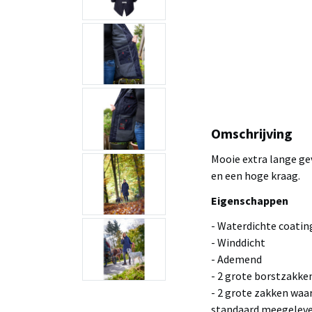
Omschrijving
Mooie extra lange ge
en een hoge kraag.
Eigenschappen
- Waterdichte coatin
- Winddicht
- Ademend
- 2 grote borstzakke
- 2 grote zakken waa
standaard meegeleve