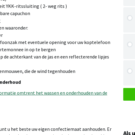
it YKK-ritssluiting ( 2- weg rits )
lbare capuchon
g
en waaronder:
er
lefoonzak met eventuele opening voor uw koptelefoon
ortemonnee in op te bergen
p de achterkant van de jas en een reflecterende lipjes
nnenmouwen, die de wind tegenhouden
onderhoud
informatie omtrent het wassen en onderhouden van de
kunt u het beste uw eigen confectiemaat aanhouden. Er
Als 