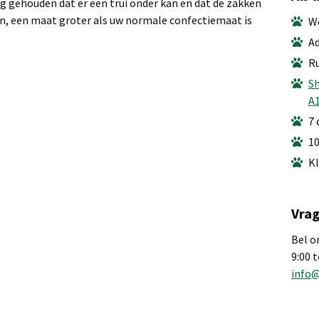
g gehouden dat er een trui onder kan en dat de zakken
, een maat groter als uw normale confectiemaat is
We
Ad
Ru
Sh
A
7 
10
Kl
Vrag
Bel o
9:00 
info