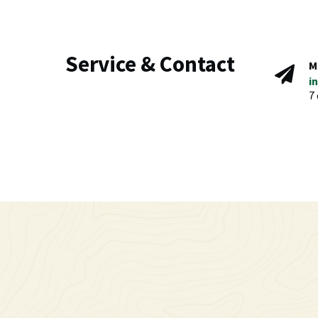
Service & Contact
M
i
7