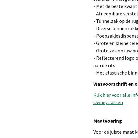
- Met de beste kwalite
- Afneembare verste
- Tunnelzak op de ru
- Diverse binnenzakk
- Poepzakjesdispens
- Grote en kleine te
- Grote zak om uw p
- Reflecterend logo o
aan de rits
- Met elastische bi
Wasvoorschrift en 
Klik hier voor alle 
Owney Jassen
Maatvoering
Voor de juiste maat 