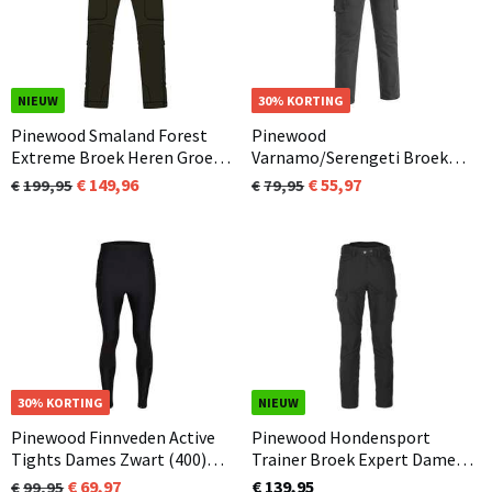
NIEUW
OP=OP
30% KORTING
Pinewood Smaland Forest
Pinewood
Extreme Broek Heren Groen
Varnamo/Serengeti Broek
(114)
Heren Donker Antraciet (443)
149,96
55,97
199,95
79,95
NIEUW
30% KORTING
NIEUW
Pinewood Finnveden Active
Pinewood Hondensport
Tights Dames Zwart (400)
Trainer Broek Expert Dames
(Canicross / Hardloop broek)
Zwart (400)
69,97
€ 139,95
99,95