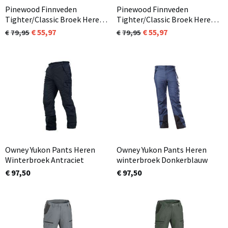
Pinewood Finnveden
Pinewood Finnveden
Tighter/Classic Broek Heren
Tighter/Classic Broek Heren
Light Khaki (224) (in
Olijfgroen (128) 3
55,97
55,97
79,95
79,95
standaard en korte
lengtematen beschikbaar
lengtemaat beschikbaar)
(standaard, kort en lang)
Owney Yukon Pants Heren
Owney Yukon Pants Heren
Winterbroek Antraciet
winterbroek Donkerblauw
€ 97,50
€ 97,50