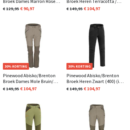
Broek Dames Marron Rose
Broek Heren Terracotta /
(597)
Donker Antraciet (585)
90,97
104,97
129,95
149,95
30% KORTING
30% KORTING
Pinewood Abisko/Brenton
Pinewood Abisko/Brenton
Broek Dames Mole Bruin/
Broek Heren Zwart (400) (in
Beige (225)
korte en normale
104,97
104,97
149,95
149,95
lengtemaat beschikbaar)