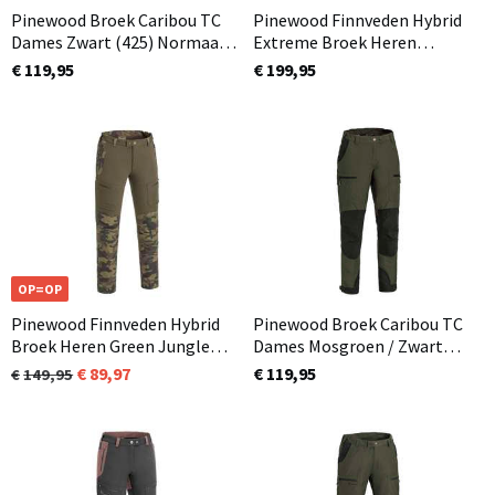
Pinewood Broek Caribou TC
Pinewood Finnveden Hybrid
Dames Zwart (425) Normaal
Extreme Broek Heren
en ook in korte lengtemaat
Olijfgroen / Jachtgroen (723)
€ 119,95
€ 199,95
In 3 lengtematen
OP=OP
Pinewood Finnveden Hybrid
Pinewood Broek Caribou TC
Broek Heren Green Jungle
Dames Mosgroen / Zwart
Camo (980)
(153) Normaal en ook in
89,97
€ 119,95
149,95
korte lengtemaat