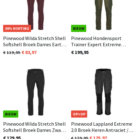
OP=OP
30% KORTING
NIEUW
Pinewood Wilda Stretch Shell
Pinewood Hondensport
Softshell Broek Dames Earth
Trainer Expert Extreme
Plum (815)
Broek Dames Mosgroen (135)
83,97
€ 199,95
119,95
NIEUW
OP=OP
Pinewood Wilda Stretch Shell
Pinewood Lappland Extreme
Softshell Broek Dames Zwart
2.0 Broek Heren Antraciet /
(400)
Zwart (446) Ook in korte
€ 129,95
125,97
179,95