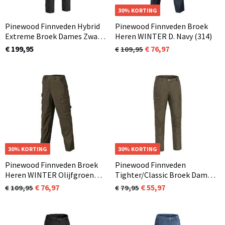
OP=OP
30% KORTING
Pinewood Finnveden Hybrid
Pinewood Finnveden Broek
Extreme Broek Dames Zwart
Heren WINTER D. Navy (314)
(407) In 3 lengtematen
€ 199,95
76,97
109,95
OP=OP
30% KORTING
OP=OP
30% KORTING
Pinewood Finnveden Broek
Pinewood Finnveden
Heren WINTER Olijfgroen
Tighter/Classic Broek Dames
(128)
Olijfgroen (128)
76,97
55,97
109,95
79,95