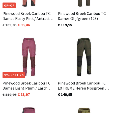
OP=OP
Pinewood Broek Caribou TC
Pinewood Broek Caribou TC
Dames Rusty Pink / Antraciet
Dames Olijfgroen (128)
(596)
93,46
€ 119,95
109,95
30% KORTING
Pinewood Broek Caribou TC
Pinewood Broek Caribou TC
Dames Light Plum / Earth
EXTREME Heren Mosgroen /
Plum 837
Zwart (153) Normaal en ook
83,97
€ 149,95
119,95
in korte lengtemaat