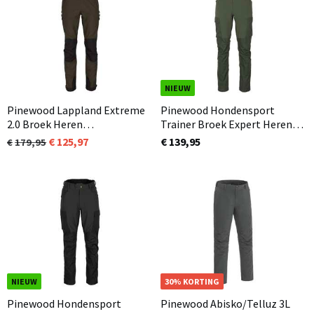
NIEUW
Pinewood Lappland Extreme
Pinewood Hondensport
2.0 Broek Heren
Trainer Broek Expert Heren
Mosgroen/Zwart (153) Ook in
Mosgroen (135)
125,97
€ 139,95
179,95
korte maat verkrijgbaar
NIEUW
30% KORTING
Pinewood Hondensport
Pinewood Abisko/Telluz 3L