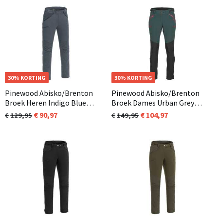
OP=OP
30% KORTING
30% KORTING
Pinewood Abisko/Brenton
Pinewood Abisko/Brenton
Broek Heren Indigo Blue
Broek Dames Urban Grey
(319)
(461)
90,97
104,97
129,95
149,95