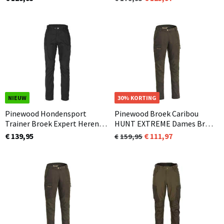
lengtemaat verkrijgbaar
NIEUW
30% KORTING
Pinewood Hondensport
Pinewood Broek Caribou
Trainer Broek Expert Heren
HUNT EXTREME Dames Bruin
Zwart (400)
/ Olijfgroen(244)
€ 139,95
111,97
159,95