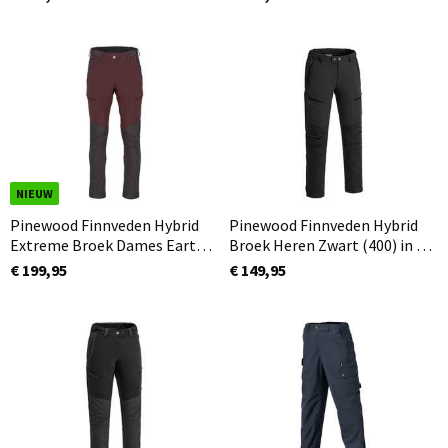
in 3 lengtematen
lengtemaat
NIEUW
Pinewood Finnveden Hybrid
Pinewood Finnveden Hybrid
Extreme Broek Dames Earth
Broek Heren Zwart (400) in 3
Plum (817) Normaal en ook in
lengtematen
€ 199,95
€ 149,95
korte lengtemaat