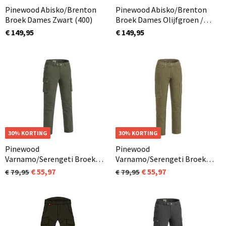
Pinewood Abisko/Brenton
Pinewood Abisko/Brenton
Broek Dames Zwart (400)
Broek Dames Olijfgroen /
Bruin (186) Ook in
€ 149,95
€ 149,95
Lengtematen (extra kort en
extra lang)
OP=OP
30% KORTING
OP=OP
30% KORTING
Pinewood
Pinewood
Varnamo/Serengeti Broek
Varnamo/Serengeti Broek
Heren Mosgroen (135)
Dames Olijfgroen (713)
55,97
55,97
79,95
79,95