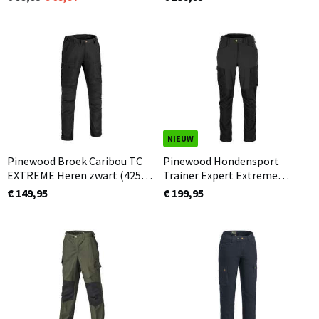
NIEUW
Pinewood Broek Caribou TC
Pinewood Hondensport
EXTREME Heren zwart (425)
Trainer Expert Extreme
Normale en korte
Broek Dames Zwart (400)
€ 149,95
€ 199,95
lengtemaat beschikbaar