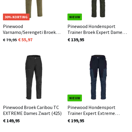
OP=OP
30% KORTING
NIEUW
Pinewood
Pinewood Hondensport
Varnamo/Serengeti Broek
Trainer Broek Expert Dames
Heren Olijfgroen (713)
Mosgroen (135)
55,97
€ 139,95
79,95
NIEUW
Pinewood Broek Caribou TC
Pinewood Hondensport
EXTREME Dames Zwart (425)
Trainer Expert Extreme
Broek Dames Donkerblauw
€ 149,95
€ 199,95
(387)