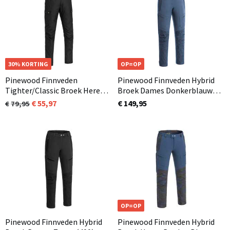
OP=OP
30% KORTING
OP=OP
Pinewood Finnveden
Pinewood Finnveden Hybrid
Tighter/Classic Broek Heren
Broek Dames Donkerblauw
Zwart (400) Normaal en ook
(349)
55,97
€ 149,95
79,95
in korte lengtemaat
OP=OP
Pinewood Finnveden Hybrid
Pinewood Finnveden Hybrid