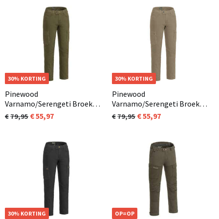
OP=OP
30% KORTING
OP=OP
30% KORTING
Pinewood
Pinewood
Varnamo/Serengeti Broek
Varnamo/Serengeti Broek
Dames Mosgroen (135)
Dames Desert Beige (253)
55,97
55,97
79,95
79,95
OP=OP
30% KORTING
OP=OP