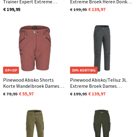
Trainer Expert Extreme
Extreme Broek Heren Donker
Broek Heren Zwart (400)
Antraciet (443)
€ 199,95
139,97
199,95
OP=OP
30% KORTING
Pinewood Abisko Shorts
Pinewood Abisko/Telluz 3L
Korte Wandelbroek Dames
Extreme Broek Dames
Marron Rose (597)
Donker Antraciet (443)
55,97
139,97
79,95
199,95