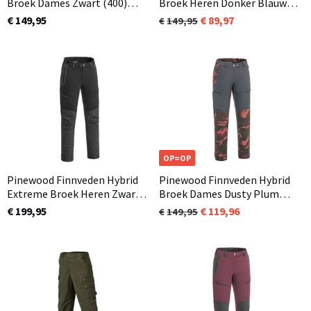
Broek Dames Zwart (400)
Broek Heren Donker Blauw
Normale en korte
Camo (981)
€ 149,95
89,97
149,95
lengtemaat beschikbaar
OP=OP
Pinewood Finnveden Hybrid
Pinewood Finnveden Hybrid
Extreme Broek Heren Zwart
Broek Dames Dusty Plum
(407) In 3 lengtematen
Jungle Camo (982)
€ 199,95
119,96
149,95