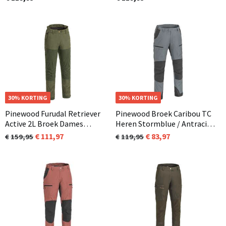
maat beschikbaar)
OP=OP
30% KORTING
30% KORTING
Pinewood Furudal Retriever
Pinewood Broek Caribou TC
Active 2L Broek Dames
Heren Stormblue / Antraciet
Mosgroen (722)
(365)
111,97
83,97
159,95
119,95