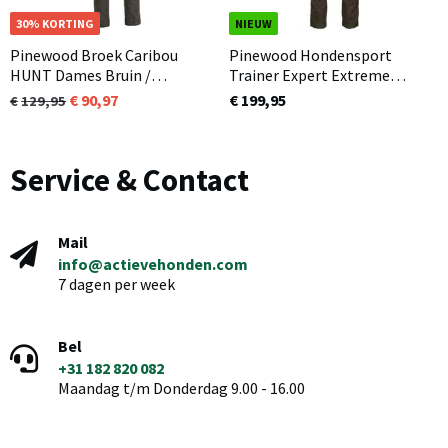
30% KORTING
NIEUW
Pinewood Broek Caribou
Pinewood Hondensport
HUNT Dames Bruin /
Trainer Expert Extreme
Olijfgroen (244)
Broek Heren Mosgroen (135)
90,97
€ 199,95
129,95
Service & Contact
Mail
info@actievehonden.com
7 dagen per week
Bel
+31 182 820 082
Maandag t/m Donderdag 9.00 - 16.00