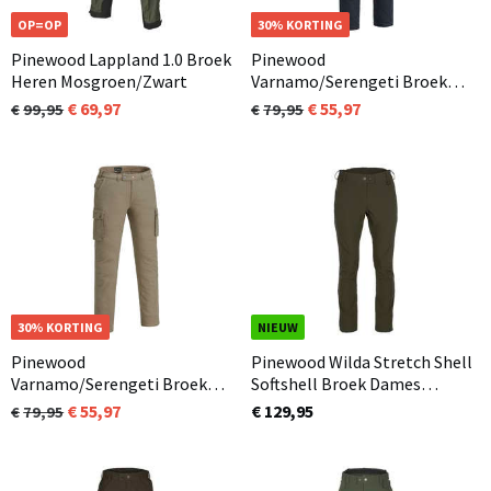
OP=OP
OP=OP
30% KORTING
Pinewood Lappland 1.0 Broek
Pinewood
Heren Mosgroen/Zwart
Varnamo/Serengeti Broek
Dames Dark Navy (314)
69,97
55,97
99,95
79,95
OP=OP
30% KORTING
NIEUW
Pinewood
Pinewood Wilda Stretch Shell
Varnamo/Serengeti Broek
Softshell Broek Dames
Heren Desert Beige (253)
Mosgroen (135)
55,97
€ 129,95
79,95