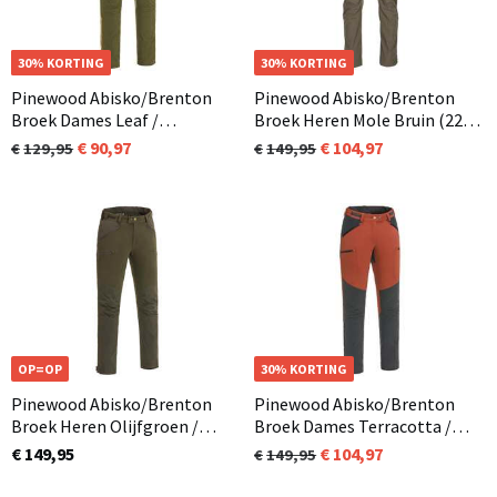
OP=OP
30% KORTING
30% KORTING
Pinewood Abisko/Brenton
Pinewood Abisko/Brenton
Broek Dames Leaf /
Broek Heren Mole Bruin (225)
Olijfgroen (726)
(in korte en normale
90,97
104,97
129,95
149,95
lengtemaat beschikbaar)
OP=OP
30% KORTING
Pinewood Abisko/Brenton
Pinewood Abisko/Brenton
Broek Heren Olijfgroen /
Broek Dames Terracotta /
Bruin (186) (in korte en
Antraciet(585)
€ 149,95
104,97
149,95
normale lengte maat)