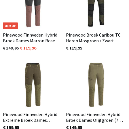
OP=OP
Pinewood Finnveden Hybrid
Pinewood Broek Caribou TC
Broek Dames Marron Rose /
Heren Mosgroen / Zwart
Antraciet (802)
(153) In 3 lengtematen
119,96
€ 119,95
149,95
Pinewood Finnveden Hybrid
Pinewood Finnveden Hybrid
Extreme Broek Dames
Broek Dames Olijfgroen (713)
Olijfgroen / Jachtgroen (723)
Normaal en ook in korte
€ 199,95
€ 149,95