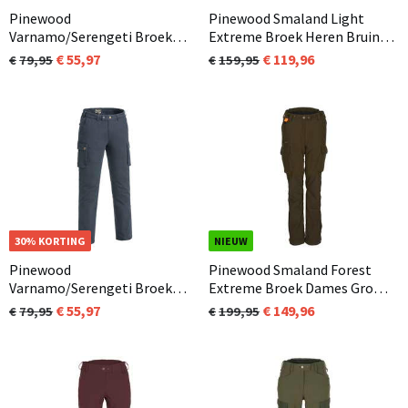
Pinewood
Pinewood Smaland Light
Varnamo/Serengeti Broek
Extreme Broek Heren Bruin
Dames Donker Antraciet
(241)
55,97
119,96
79,95
159,95
(443)
OP=OP
30% KORTING
NIEUW
Pinewood
Pinewood Smaland Forest
Varnamo/Serengeti Broek
Extreme Broek Dames Groen
Heren Donker Blauw (314)
(114)
55,97
149,96
79,95
199,95