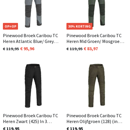
OP=OP
30% KORTING
Pinewood Broek Caribou TC
Pinewood Broek Caribou TC
Heren Atlantic Blue/ Grey
Heren Mid Groen/ Mosgroen
(373)
(195)
95,96
83,97
119,95
119,95
Pinewood Broek Caribou TC
Pinewood Broek Caribou TC
Heren Zwart (425) In 3
Heren Olijfgroen (128) (in
lengtematen
standaard en in korte lengte
€ 119,95
€ 119,95