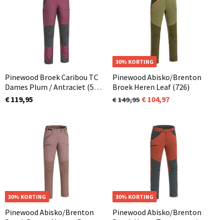
OP=OP
30% KORTING
Pinewood Broek Caribou TC
Pinewood Abisko/Brenton
Dames Plum / Antraciet (582)
Broek Heren Leaf (726)
Normaal en ook in korte
€ 119,95
104,97
149,95
lengtemaat
OP=OP
30% KORTING
30% KORTING
Pinewood Abisko/Brenton
Pinewood Abisko/Brenton