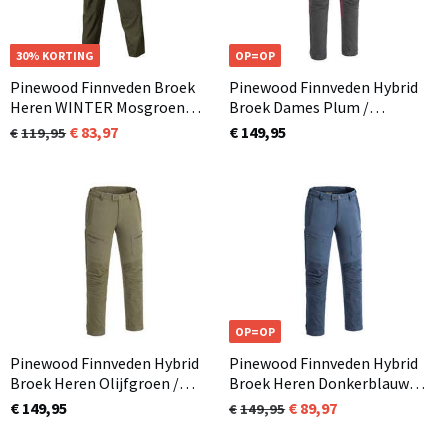
OP=OP
30% KORTING
OP=OP
Pinewood Finnveden Broek
Pinewood Finnveden Hybrid
Heren WINTER Mosgroen
Broek Dames Plum /
(135)
Antraciet (582)
83,97
€ 149,95
119,95
OP=OP
Pinewood Finnveden Hybrid
Pinewood Finnveden Hybrid
Broek Heren Olijfgroen /
Broek Heren Donkerblauw
Jachtgroen (713) in 3
(349)
€ 149,95
89,97
149,95
lengtematen