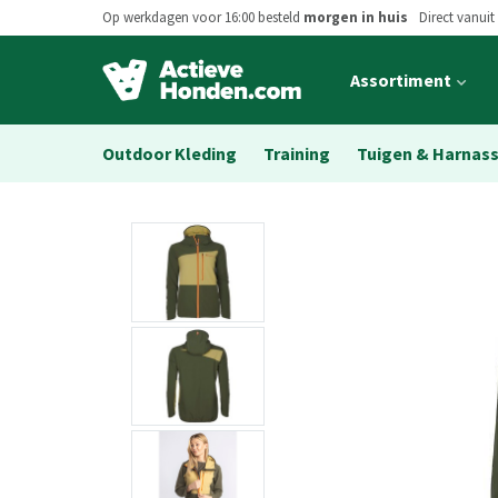
Op werkdagen voor 16:00 besteld
morgen in huis
Direct vanuit
Open
Assortiment
main
menu
Outdoor Kleding
Training
Tuigen & Harnas