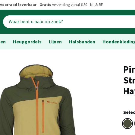
voorraad leverbaar
Gratis
verzending vanaf € 50 - NL & BE
sen
Heupgordels
Lijnen
Halsbanden
Hondenkledin
Pi
St
Ha
Selec