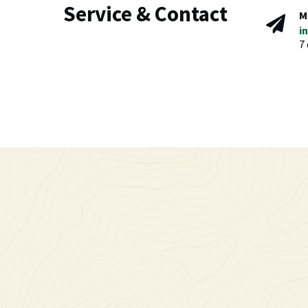
Service & Contact
M
i
7