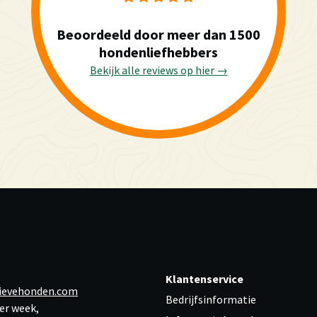
Beoordeeld door meer dan 1500
hondenliefhebbers
Bekijk alle reviews op hier →
Klantenservice
ievehonden.com
Bedrijfsinformatie
er week,