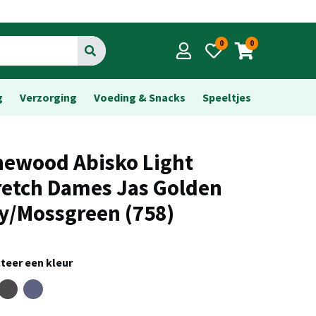
0
0
Go
g
Verzorging
Voeding & Snacks
Speeltjes
newood Abisko Light
retch Dames Jas Golden
y/Mossgreen (758)
teer een kleur