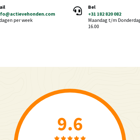
ail
Bel
nfo@actievehonden.com
+31 182 820 082
 dagen per week
Maandag t/m Donderdag 
16.00
9.6