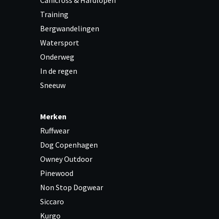
Canicross & Hardlopen
Training
Bergwandelingen
Watersport
Onderweg
In de regen
Sneeuw
Merken
Ruffwear
Dog Copenhagen
Owney Outdoor
Pinewood
Non Stop Dogwear
Siccaro
Kurgo