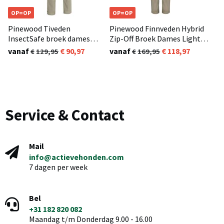
OP=OP
OP=OP
Pinewood Tiveden
Pinewood Finnveden Hybrid
InsectSafe broek dames
Zip-Off Broek Dames Light
Light Khaki (224)
Khaki (224)
vanaf
90,97
vanaf
118,97
129,95
169,95
Service & Contact
Mail
info@actievehonden.com
7 dagen per week
Bel
+31 182 820 082
Maandag t/m Donderdag 9.00 - 16.00