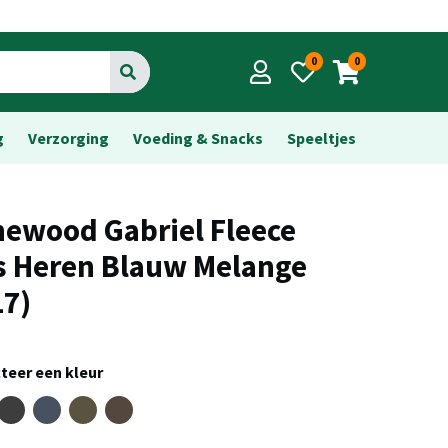
0
0
Go
g
Verzorging
Voeding & Snacks
Speeltjes
newood Gabriel Fleece
s Heren Blauw Melange
17)
teer een kleur