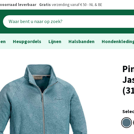
voorraad leverbaar
Gratis
verzending vanaf € 50 - NL & BE
sen
Heupgordels
Lijnen
Halsbanden
Hondenkledin
Pi
Ja
(3
Selec