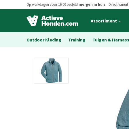
Op werkdagen voor 16:00 besteld
morgen in huis
Direct vanuit
Open
Assortiment
main
menu
Outdoor Kleding
Training
Tuigen & Harnas