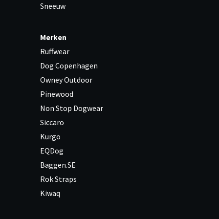
Sneeuw
Merken
Ruffwear
Dog Copenhagen
Owney Outdoor
Pinewood
Non Stop Dogwear
Siccaro
Kurgo
EQDog
Baggen.SE
Rok Straps
Kiwaq