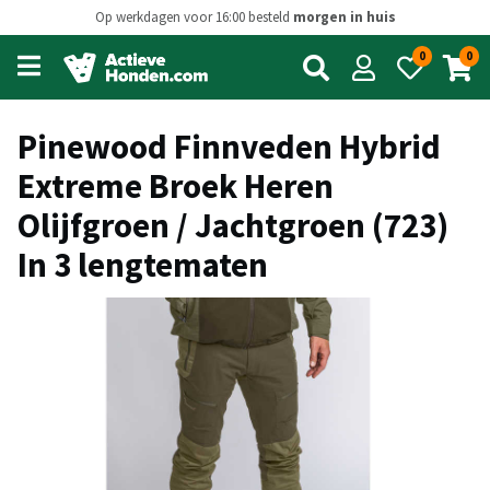
Op werkdagen voor 16:00 besteld
morgen in huis
0
0
Open
main
menu
Pinewood Finnveden Hybrid
Extreme Broek Heren
Olijfgroen / Jachtgroen (723)
In 3 lengtematen