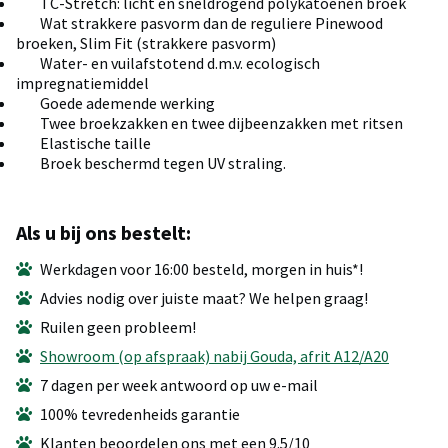
TC-Stretch: licht en sneldrogend polykatoenen broek
Wat strakkere pasvorm dan de reguliere Pinewood
broeken, Slim Fit (strakkere pasvorm)
Water- en vuilafstotend d.m.v. ecologisch
impregnatiemiddel
Goede ademende werking
Twee broekzakken en twee dijbeenzakken met ritsen
Elastische taille
Broek beschermd tegen UV straling.
Als u bij ons bestelt:
Werkdagen voor 16:00 besteld, morgen in huis*!
Advies nodig over juiste maat? We helpen graag!
Ruilen geen probleem!
Showroom (op afspraak) nabij Gouda, afrit A12/A20
7 dagen per week antwoord op uw e-mail
100% tevredenheids garantie
Klanten beoordelen ons met een 9.5/10