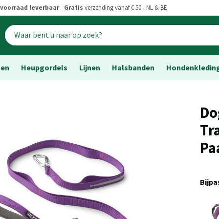
voorraad leverbaar
Gratis
verzending vanaf € 50 - NL & BE
sen
Heupgordels
Lijnen
Halsbanden
Hondenkledin
Do
Tr
Pa
Bijp