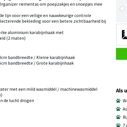
Organizer riementas om poepzakjes en snoepjes mee
e lijn voor een veilige en nauwkeurige controle
ecterende bekleding voor een betere zichtbaarheid bij
rke aluminium karabijnhaak met
eid (2 maten)
0cm bandbreedte / Kleine karabijnhaak
5cm bandbreedte / Grote karabijnhaak
ter met een mild wasmiddel / machinewasmiddel
Als 
k)
n de lucht drogen
We
Ad
Ru
7 