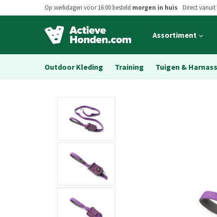
Op werkdagen voor 16:00 besteld
morgen in huis
Direct vanuit
Open
Assortiment
main
menu
Outdoor Kleding
Training
Tuigen & Harnas