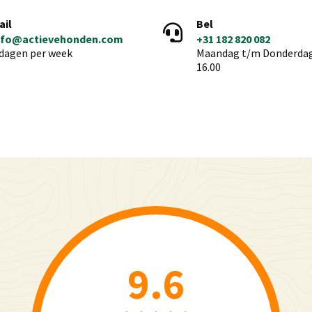
ail
Bel
nfo@actievehonden.com
+31 182 820 082
 dagen per week
Maandag t/m Donderdag 
16.00
9.6