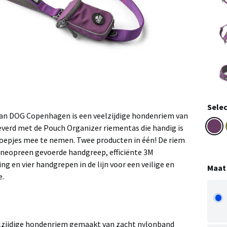
Selec
van DOG Copenhagen is een veelzijdige hondenriem van
everd met de Pouch Organizer riementas die handig is
oepjes mee te nemen. Twee producten in één! De riem
 neopreen gevoerde handgreep, efficiënte 3M
ng en vier handgrepen in de lijn voor een veilige en
Maat
e.
zijdige hondenriem gemaakt van zacht nylonband