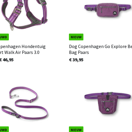
EUWD
NIEUW
openhagen Hondentuig
Dog Copenhagen Go Explore Be
t Walk Air Paars 3.0
Bag Paars
€ 46,95
€ 39,95
EUWD
NIEUW