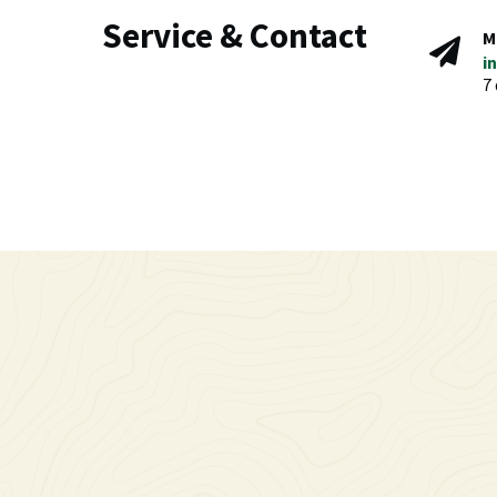
Service & Contact
M
i
7