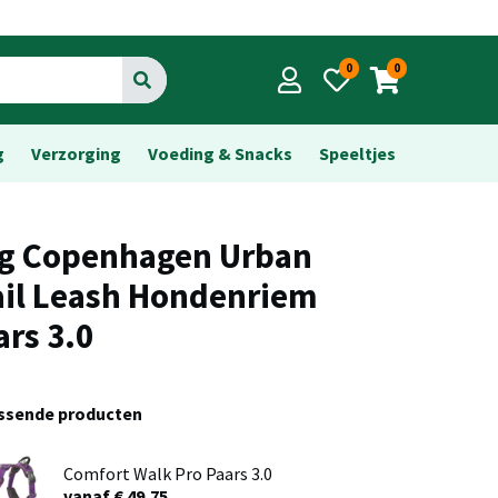
0
0
Go
g
Verzorging
Voeding & Snacks
Speeltjes
g Copenhagen Urban
ail Leash Hondenriem
ars 3.0
assende producten
Comfort Walk Pro Paars 3.0
vanaf € 49,75