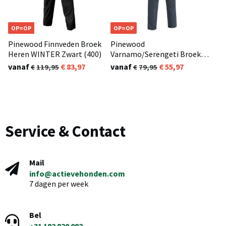
OP=OP
OP=OP
Pinewood Finnveden Broek
Pinewood
Heren WINTER Zwart (400)
Varnamo/Serengeti Broek
Heren Donker Blauw (314)
vanaf
83,97
vanaf
55,97
119,95
79,95
Service & Contact
Mail
info@actievehonden.com
7 dagen per week
Bel