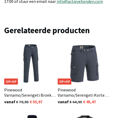
17:00 of stuur een email naar
info@actievehonden.com
Gerelateerde producten
OP=OP
OP=OP
Pinewood
Pinewood
Varnamo/Serengeti Broek
Varnamo/Serengeti Korte
Heren Donker Blauw (314)
Broek Heren Dark Navy (314)
vanaf
55,97
vanaf
45,47
79,95
64,95