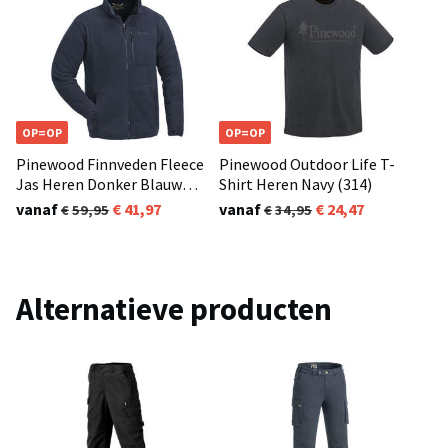
OP=OP
OP=OP
Pinewood Finnveden Fleece
Pinewood Outdoor Life T-
Jas Heren Donker Blauw
Shirt Heren Navy (314)
(314)
vanaf
41,97
vanaf
24,47
59,95
34,95
Alternatieve producten