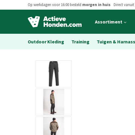
Op werkdagen voor 16:00 besteld
morgen in huis
Direct vanuit
Open
Assortiment
main
menu
Outdoor Kleding
Training
Tuigen & Harnas