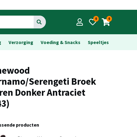
0
0
Go
g
Verzorging
Voeding & Snacks
Speeltjes
newood
rnamo/Serengeti Broek
ren Donker Antraciet
43)
assende producten