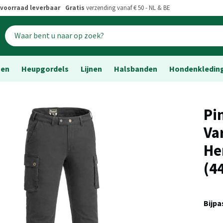
voorraad leverbaar
Gratis
verzending vanaf € 50 - NL & BE
sen
Heupgordels
Lijnen
Halsbanden
Hondenkledin
Pi
Va
He
(4
Bijp