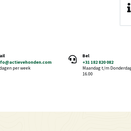
ail
Bel
nfo@actievehonden.com
+31 182 820 082
 dagen per week
Maandag t/m Donderdag 
16.00