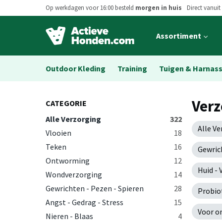
Op werkdagen voor 16:00 besteld
morgen in huis
Direct vanuit
Open
Assortiment
main
menu
Outdoor Kleding
Training
Tuigen & Harnas
Verz
CATEGORIE
Alle Verzorging
322
Alle V
Vlooien
18
Teken
16
Gewric
Ontworming
12
Huid - 
Wondverzorging
14
Gewrichten - Pezen - Spieren
28
Probio
Angst - Gedrag - Stress
15
Voor o
Nieren - Blaas
4