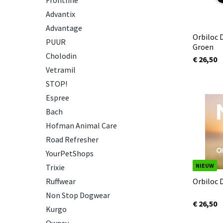
Frontline
Advantix
Advantage
Orbiloc 
PUUR
Groen
Cholodin
€ 26,50
Vetramil
STOP!
Espree
Bach
Hofman Animal Care
Road Refresher
YourPetShops
NIEUW
Trixie
Orbiloc 
Ruffwear
Non Stop Dogwear
€ 26,50
Kurgo