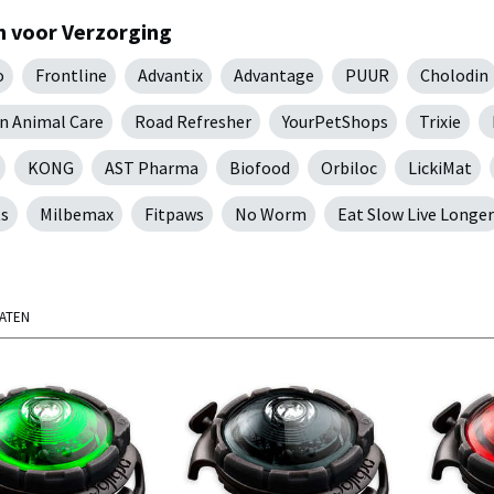
 voor Verzorging
o
Frontline
Advantix
Advantage
PUUR
Cholodin
 Animal Care
Road Refresher
YourPetShops
Trixie
KONG
AST Pharma
Biofood
Orbiloc
LickiMat
s
Milbemax
Fitpaws
No Worm
Eat Slow Live Longer
TATEN