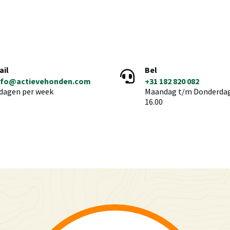
ail
Bel
nfo@actievehonden.com
+31 182 820 082
 dagen per week
Maandag t/m Donderdag 
16.00