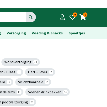
0
0
Go
g
Verzorging
Voeding & Snacks
Speeltjes
Wondverzorging
14
en - Blaas
Hart - Lever
4
2
eem
Vruchtbaarheid
10
2
in de auto
Voer en drinkbakken
49
54
n pootverzorging
25