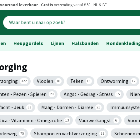
voorraad leverbaar
Gratis
verzending vanaf € 50 - NL & BE
sen
Heupgordels
Lijnen
Halsbanden
Hondenkledin
orging
erzorging
Vlooien
Teken
Ontworming
322
18
16
12
hten - Pezen - Spieren
Angst - Gedrag - Stress
Nier
28
15
Vacht - Jeuk
Maag - Darmen - Diarree
Immuunsyst
33
21
tica - Vitaminen - Omega olie
Vuurwerkangst
Voor 
13
6
nderweg
Shampoo en vachtverzorging
Schoenen e
75
33