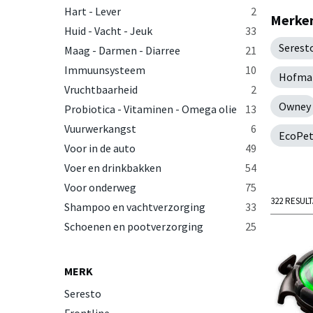
Hart - Lever
2
Merken
Huid - Vacht - Jeuk
33
Serest
Maag - Darmen - Diarree
21
Immuunsysteem
10
Hofman
Vruchtbaarheid
2
Owney
Probiotica - Vitaminen - Omega olie
13
Vuurwerkangst
6
EcoPet
Voor in de auto
49
Voer en drinkbakken
54
Voor onderweg
75
322 RESUL
Shampoo en vachtverzorging
33
Schoenen en pootverzorging
25
MERK
Seresto