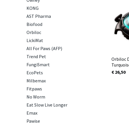
Owney
KONG
AST Pharma
Biofood
Orbiloc
LickiMat
All For Paws (AFP)
Trend Pet
Orbiloc 
FungiSmart
Turquois
€ 26,50
EcoPets
Milbemax
Fitpaws
No Worm
Eat Slow Live Longer
Emax
Pawise