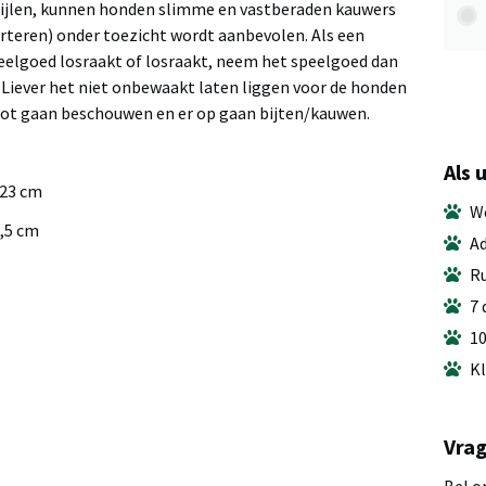
tijlen, kunnen honden slimme en vastberaden kauwers
orteren) onder toezicht wordt aanbevolen. Als een
eelgoed losraakt of losraakt, neem het speelgoed dan
 Liever het niet onbewaakt laten liggen voor de honden
bot gaan beschouwen en er op gaan bijten/kauwen.
Als 
 23 cm
We
,5 cm
Ad
Ru
7 
10
Kl
Vrag