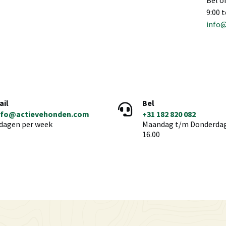
Bel o
9:00 
info
ail
Bel
nfo@actievehonden.com
+31 182 820 082
 dagen per week
Maandag t/m Donderdag 
16.00