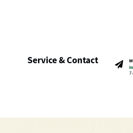
Service & Contact
M
i
7