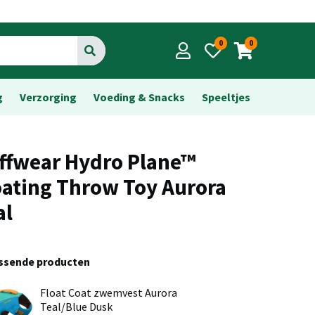
0
0
Go
g
Verzorging
Voeding & Snacks
Speeltjes
ffwear Hydro Plane™
oating Throw Toy Aurora
al
assende producten
Float Coat zwemvest Aurora
Teal/Blue Dusk