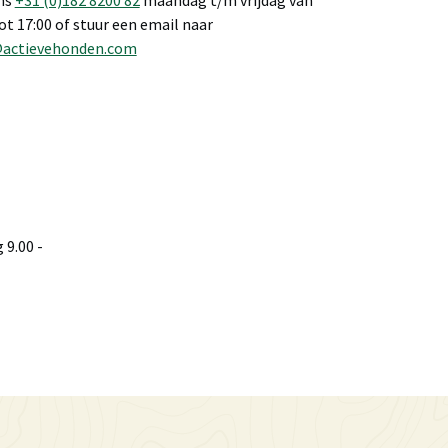
ns
+31 (0)182 8200 82
maandag t/m vrijdag van
tot 17:00 of stuur een email naar
@actievehonden.com
9.00 -