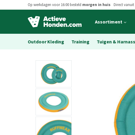
Op werkdagen voor 16:00 besteld
morgen in huis
Direct vanuit
Open
Assortiment
main
menu
Outdoor Kleding
Training
Tuigen & Harnas