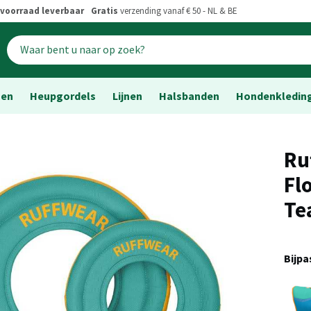
voorraad leverbaar
Gratis
verzending vanaf € 50 - NL & BE
sen
Heupgordels
Lijnen
Halsbanden
Hondenkledin
Ru
Fl
Te
Bijp