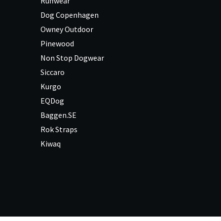
Ruffwear
Dog Copenhagen
Owney Outdoor
Pinewood
Non Stop Dogwear
Siccaro
Kurgo
EQDog
Baggen.SE
Rok Straps
Kiwaq