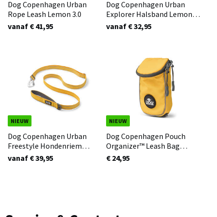
Dog Copenhagen Urban
Dog Copenhagen Urban
Rope Leash Lemon 3.0
Explorer Halsband Lemon
3.0
vanaf € 41,95
vanaf € 32,95
NIEUW
NIEUW
Dog Copenhagen Urban
Dog Copenhagen Pouch
Freestyle Hondenriem
Organizer™ Leash Bag
Lemon 3.0
Lemon 3.0
vanaf € 39,95
€ 24,95