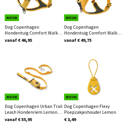
NIEUW
NIEUW
Dog Copenhagen
Dog Copenhagen
Hondentuig Comfort Walk
Hondentuig Comfort Walk
Air Lemon 3.0
Pro Lemon 3.0
vanaf € 46,95
vanaf € 49,75
NIEUW
NIEUW
Dog Copenhagen Urban Trail
Dog Copenhagen Flexy
Leash Hondenriem Lemon
Poepzakjeshouder Lemon
3.0
vanaf € 55,95
€ 3,49