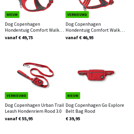
NIEUW
VERNIEUWD
Dog Copenhagen
Dog Copenhagen
Hondentuig Comfort Walk
Hondentuig Comfort Walk
Pro Rood 3.0
Air Rood 3.0
vanaf € 49,75
vanaf € 46,95
VERNIEUWD
NIEUW
Dog Copenhagen Urban Trail
Dog Copenhagen Go Explore
Leash Hondenriem Rood 3.0
Belt Bag Rood
vanaf € 55,95
€ 39,95