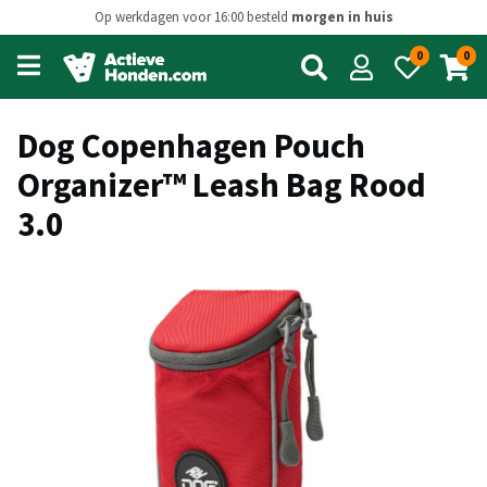
Op werkdagen voor 16:00 besteld
morgen in huis
0
0
Open
main
menu
Dog Copenhagen Pouch
Organizer™ Leash Bag Rood
3.0