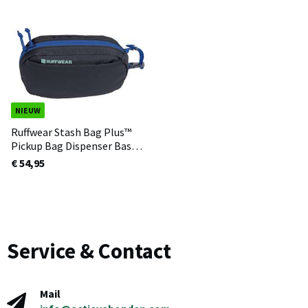
NIEUW
Ruffwear Stash Bag Plus™
Pickup Bag Dispenser Basalt
Grey
€ 54,95
Service & Contact
Mail