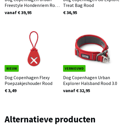
Freestyle Hondenriem Rood
Treat Bag Rood
3.0
vanaf € 39,95
€ 36,95
NIEUW
VERNIEUWD
Dog Copenhagen Flexy
Dog Copenhagen Urban
Poepzakjeshouder Rood
Explorer Halsband Rood 3.0
€ 3,49
vanaf € 32,95
Alternatieve producten