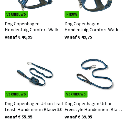
VERNIEUWD
NIEUW
Dog Copenhagen
Dog Copenhagen
Hondentuig Comfort Walk
Hondentuig Comfort Walk
Air Blauw 3.0
Pro Blauw 3.0
vanaf € 46,95
vanaf € 49,75
VERNIEUWD
VERNIEUWD
Dog Copenhagen Urban Trail
Dog Copenhagen Urban
Leash Hondenriem Blauw 3.0
Freestyle Hondenriem Blauw
3.0
vanaf € 55,95
vanaf € 39,95