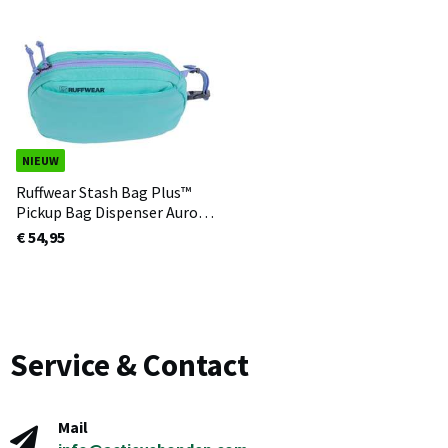
NIEUW
Ruffwear Stash Bag Plus™
Pickup Bag Dispenser Aurora
Teal
€ 54,95
Service & Contact
Mail