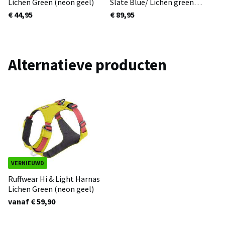
Lichen Green (neon geel)
Slate Blue/ Lichen green
(neongeel)
€ 44,95
€ 89,95
Alternatieve producten
VERNIEUWD
Ruffwear Hi & Light Harnas
Lichen Green (neon geel)
vanaf € 59,90