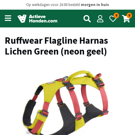
Op werkdagen voor 16:00 besteld
morgen in huis
0
0
Open
main
menu
Ruffwear Flagline Harnas
Lichen Green (neon geel)