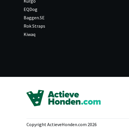
Kurgo
EQDog
Baggen.SE
Rok Straps
Kiwaq
Copyright ActieveHonden.com 2026