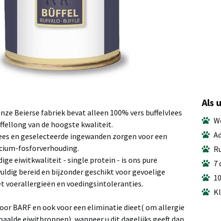
Als 
onze Beierse fabriek bevat alleen 100% vers buffelvlees
We
ffellong van de hoogste kwaliteit.
Ad
ees en geselecteerde ingewanden zorgen voor een
cium-fosforverhouding.
Ru
ge eiwitkwaliteit - single protein - is ons pure
7 
uldig bereid en bijzonder geschikt voor gevoelige
10
 voerallergieën en voedingsintoleranties.
Kl
oor BARF en ook voor een eliminatie dieet( om allergie
epaalde eiwitbronnen), wanneer u dit dagelijks geeft dan