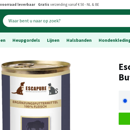
voorraad leverbaar
Gratis
verzending vanaf € 50 - NL & BE
sen
Heupgordels
Lijnen
Halsbanden
Hondenkledin
Es
Bu