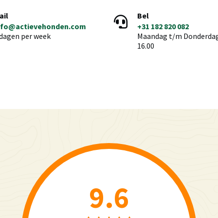
ail
Bel
nfo@actievehonden.com
+31 182 820 082
 dagen per week
Maandag t/m Donderdag 
16.00
9.6