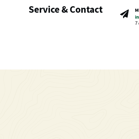
Service & Contact
M
i
7