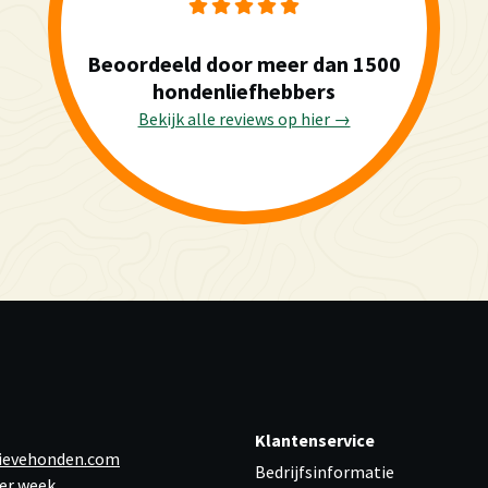
Beoordeeld door meer dan 1500
hondenliefhebbers
Bekijk alle reviews op hier →
Klantenservice
ievehonden.com
Bedrijfsinformatie
er week,