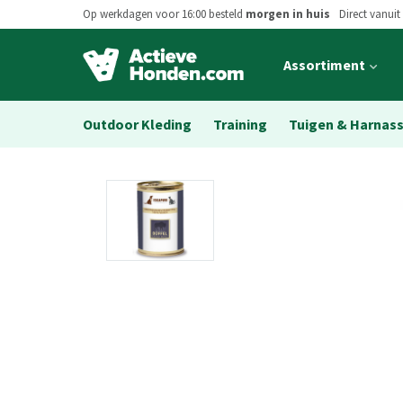
Op werkdagen voor 16:00 besteld
morgen in huis
Direct vanuit
Open
Assortiment
main
menu
Outdoor Kleding
Training
Tuigen & Harnas