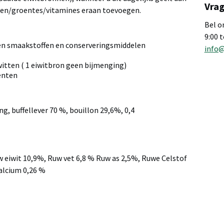
Vrag
len/groentes/vitamines eraan toevoegen.
Bel o
9:00 
en smaakstoffen en conserveringsmiddelen
info
tten ( 1 eiwitbron geen bijmenging)
ënten
ng, buffellever 70 %, bouillon 29,6%, 0,4
 eiwit 10,9%, Ruw vet 6,8 % Ruw as 2,5%, Ruwe Celstof
alcium 0,26 %