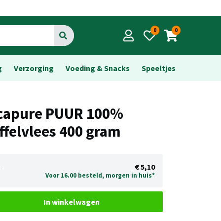
0
0
Go
g
Verzorging
Voeding & Snacks
Speeltjes
capure PUUR 100%
ffelvlees 400 gram
-
€ 5,10
Voor 16.00 besteld, morgen in huis*
In winkelwagen