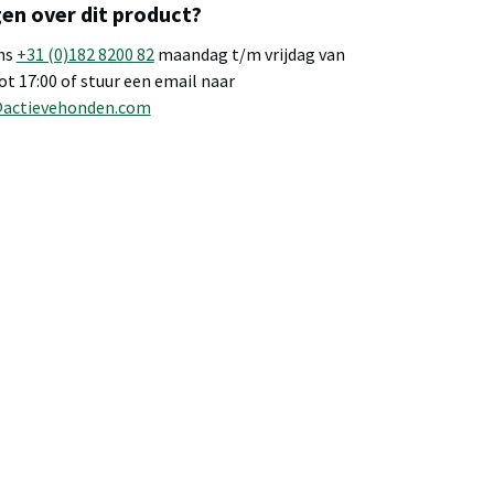
en over dit product?
ns
+31 (0)182 8200 82
maandag t/m vrijdag van
tot 17:00 of stuur een email naar
@actievehonden.com