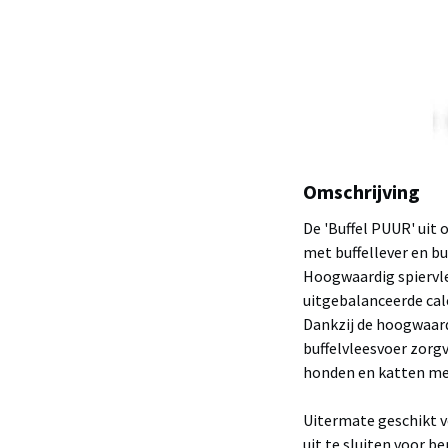
Omschrijving
De 'Buffel PUUR' uit 
met buffellever en bu
Hoogwaardig spiervl
uitgebalanceerde cal
Dankzij de hoogwaardi
buffelvleesvoer zorgv
honden en katten met
Uitermate geschikt v
uit te sluiten voor b