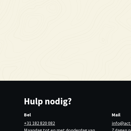
Hulp nodig?
Bel
Mail
+31 182 820 082
info@act
Maandag tot en met donderdag van
7 dagen p