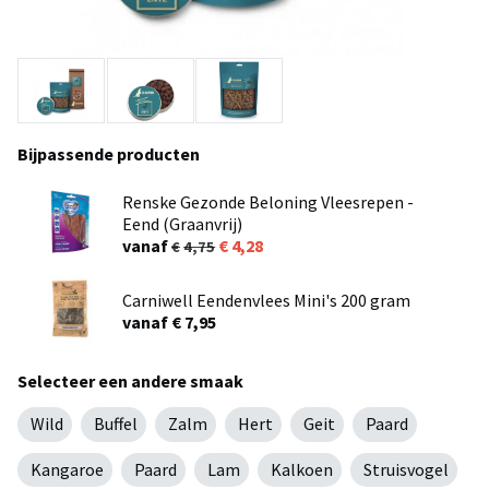
Bijpassende producten
Renske Gezonde Beloning Vleesrepen -
Eend (Graanvrij)
vanaf
4,28
4,75
Carniwell Eendenvlees Mini's 200 gram
vanaf € 7,95
Selecteer een andere smaak
Wild
Buffel
Zalm
Hert
Geit
Paard
Kangaroe
Paard
Lam
Kalkoen
Struisvogel