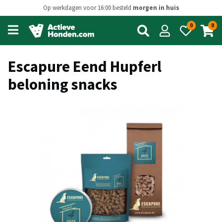
Op werkdagen voor 16:00 besteld
morgen in huis
0
0
Open
main
menu
Escapure Eend Hupferl
beloning snacks