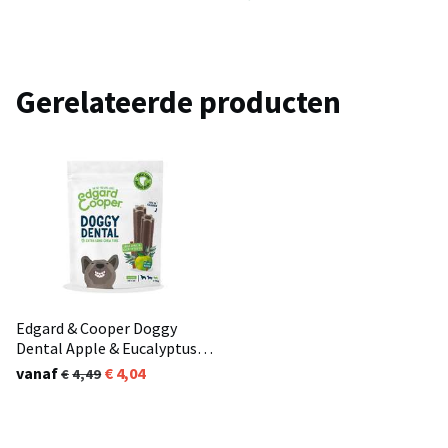
Gerelateerde producten
Edgard & Cooper Doggy
Dental Apple & Eucalyptus (7
stuks)
vanaf
4,04
4,49