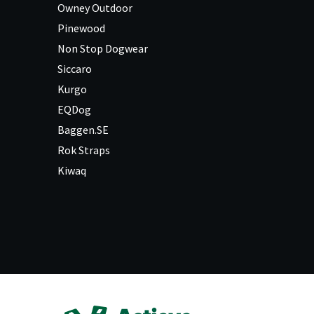
Owney Outdoor
Pinewood
Non Stop Dogwear
Siccaro
Kurgo
EQDog
Baggen.SE
Rok Straps
Kiwaq