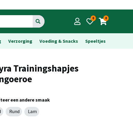
0
0
Go
g
Verzorging
Voeding & Snacks
Speeltjes
yra Trainingshapjes
ngoeroe
cteer een andere smaak
d
Rund
Lam