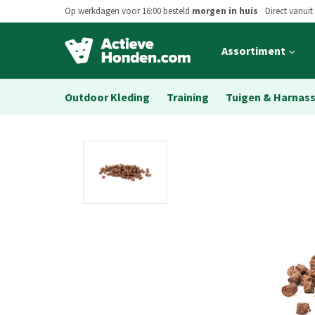
Op werkdagen voor 16:00 besteld
morgen in huis
Direct vanuit
Open
Assortiment
main
menu
Outdoor Kleding
Training
Tuigen & Harnas