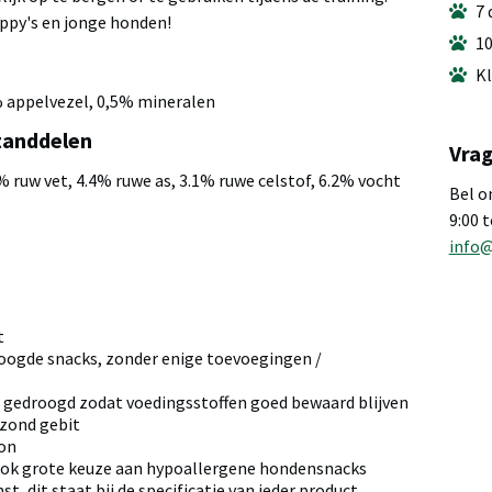
7 
ppy's en jonge honden!
10
Kl
 appelvezel, 0,5% mineralen
tanddelen
Vrag
% ruw vet, 4.4% ruwe as, 3.1% ruwe celstof, 6.2% vocht
Bel o
9:00 
info
a
t
oogde snacks, zonder enige toevoegingen /
 gedroogd zodat voedingsstoffen goed bewaard blijven
ezond gebit
ron
ook grote keuze aan hypoallergene hondensnacks
t, dit staat bij de specificatie van ieder product