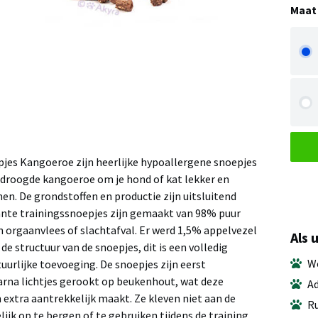
Maat
pjes Kangoeroe zijn heerlijke hypoallergene snoepjes
droogde kangoeroe om je hond of kat lekker en
en. De grondstoffen en productie zijn uitsluitend
nte trainingssnoepjes zijn gemaakt van 98% puur
 orgaanvlees of slachtafval. Er werd 1,5% appelvezel
Als 
e structuur van de snoepjes, dit is een volledig
We
urlijke toevoeging. De snoepjes zijn eerst
rna lichtjes gerookt op beukenhout, wat deze
Ad
 extra aantrekkelijk maakt. Ze kleven niet aan de
Ru
jk op te bergen of te gebruiken tijdens de training.