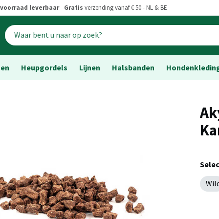
voorraad leverbaar
Gratis
verzending vanaf € 50 - NL & BE
sen
Heupgordels
Lijnen
Halsbanden
Hondenkledin
Ak
Ka
Sele
Wil