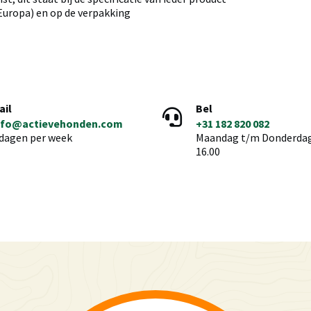
 Europa) en op de verpakking
ail
Bel
nfo@actievehonden.com
+31 182 820 082
 dagen per week
Maandag t/m Donderdag 
16.00