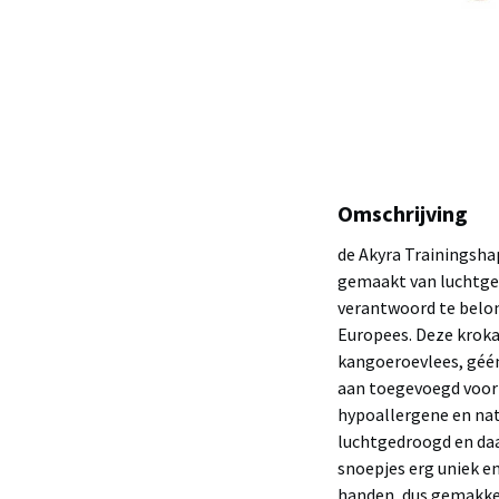
Omschrijving
de Akyra Trainingsha
gemaakt van luchtge
verantwoord te belon
Europees. Deze kroka
kangoeroevlees, géén
aan toegevoegd voor d
hypoallergene en natu
luchtgedroogd en daa
snoepjes erg uniek en
handen, dus gemakkeli