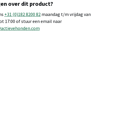
en over dit product?
ns
+31 (0)182 8200 82
maandag t/m vrijdag van
tot 17:00 of stuur een email naar
@actievehonden.com