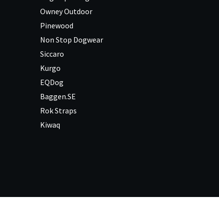
Owney Outdoor
Pinewood
Non Stop Dogwear
Siccaro
Kurgo
EQDog
Baggen.SE
Rok Straps
Kiwaq