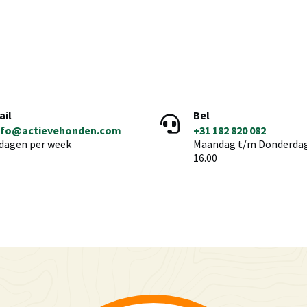
ail
Bel
nfo@actievehonden.com
+31 182 820 082
 dagen per week
Maandag t/m Donderdag 
16.00