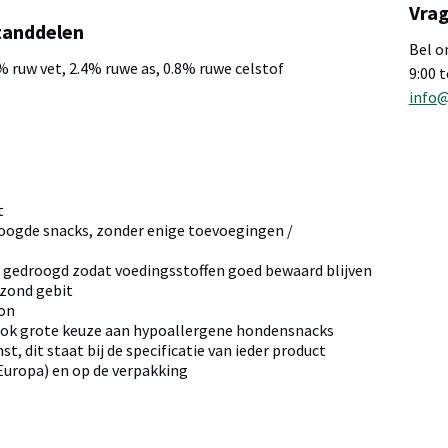
Vrag
tanddelen
Bel o
% ruw vet, 2.4% ruwe as, 0.8% ruwe celstof
9:00 
info
a
t
oogde snacks, zonder enige toevoegingen /
 gedroogd zodat voedingsstoffen goed bewaard blijven
ezond gebit
ron
ook grote keuze aan hypoallergene hondensnacks
t, dit staat bij de specificatie van ieder product
 Europa) en op de verpakking