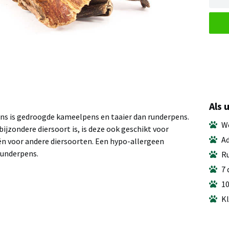
Als 
s is gedroogde kameelpens en taaier dan runderpens.
We
bijzondere diersoort is, is deze ook geschikt voor
Ad
n voor andere diersoorten. Een hypo-allergeen
runderpens.
Ru
7 
10
Kl