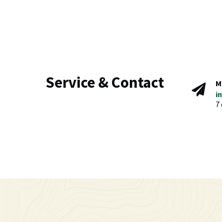
Service & Contact
M
i
7