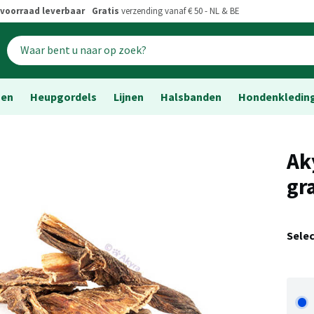
voorraad leverbaar
Gratis
verzending vanaf € 50 - NL & BE
sen
Heupgordels
Lijnen
Halsbanden
Hondenkledin
Ak
gr
Sele