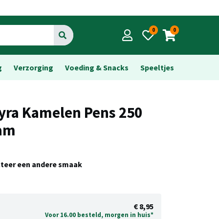
0
0
Go
g
Verzorging
Voeding & Snacks
Speeltjes
yra Kamelen Pens 250
am
cteer een andere smaak
€ 8,95
Voor 16.00 besteld, morgen in huis*