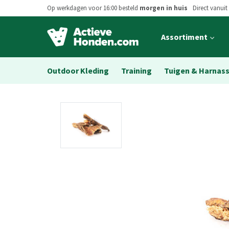
Op werkdagen voor 16:00 besteld
morgen in huis
Direct vanuit
Open
Assortiment
main
menu
Outdoor Kleding
Training
Tuigen & Harnas