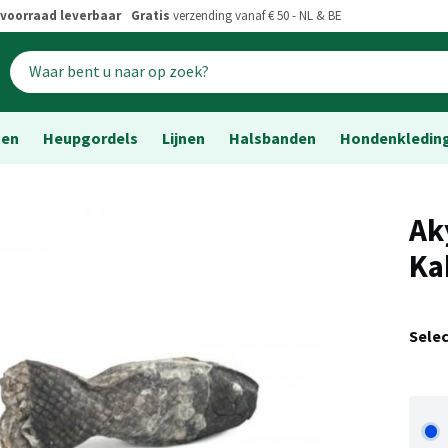
voorraad leverbaar
Gratis
verzending vanaf € 50 - NL & BE
sen
Heupgordels
Lijnen
Halsbanden
Hondenkledin
Ak
Ka
Sele