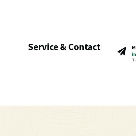
Service & Contact
M
i
7