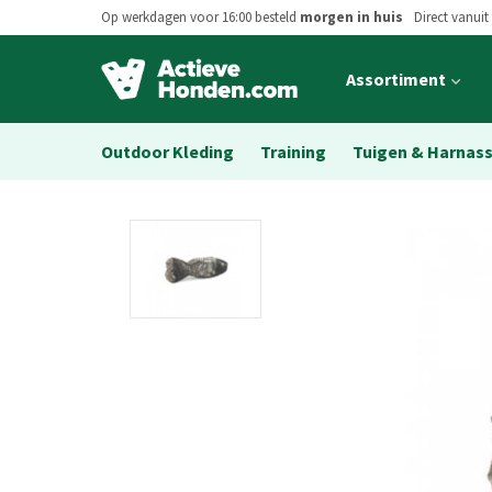
Op werkdagen voor 16:00 besteld
morgen in huis
Direct vanuit
Open
Assortiment
main
menu
Outdoor Kleding
Training
Tuigen & Harnas