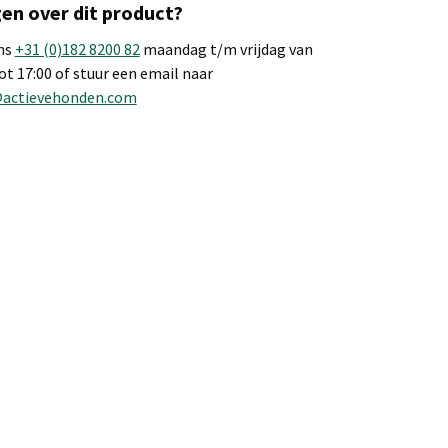
en over dit product?
ns
+31 (0)182 8200 82
maandag t/m vrijdag van
tot 17:00 of stuur een email naar
@actievehonden.com