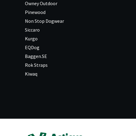
Owney Outdoor
Pinewood
Non Stop Dogwear
Siccaro
Kurgo
EQDog
Baggen.SE
Rok Straps
Kiwaq