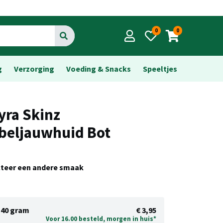
0
0
Go
g
Verzorging
Voeding & Snacks
Speeltjes
yra Skinz
beljauwhuid Bot
cteer een andere smaak
40 gram
€ 3,95
Voor 16.00 besteld, morgen in huis*