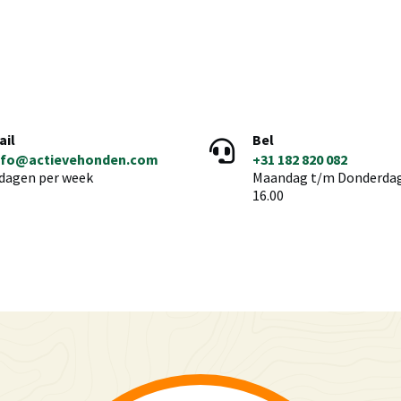
ail
Bel
nfo@actievehonden.com
+31 182 820 082
 dagen per week
Maandag t/m Donderdag 
16.00