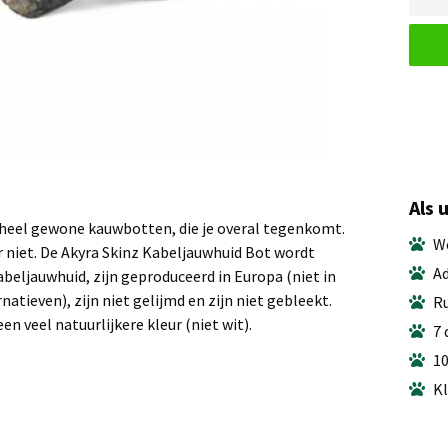
Als 
n heel gewone kauwbotten, die je overal tegenkomt.
We
r niet. De Akyra Skinz Kabeljauwhuid Bot wordt
Ad
eljauwhuid, zijn geproduceerd in Europa (niet in
natieven), zijn niet gelijmd en zijn niet gebleekt.
Ru
n veel natuurlijkere kleur (niet wit).
7 
10
Kl