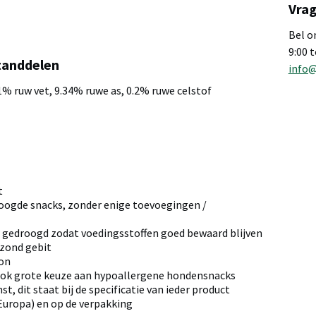
Vrag
Bel o
9:00 
tanddelen
info
1% ruw vet, 9.34% ruwe as, 0.2% ruwe celstof
a
t
oogde snacks, zonder enige toevoegingen /
 gedroogd zodat voedingsstoffen goed bewaard blijven
ezond gebit
ron
ook grote keuze aan hypoallergene hondensnacks
t, dit staat bij de specificatie van ieder product
 Europa) en op de verpakking