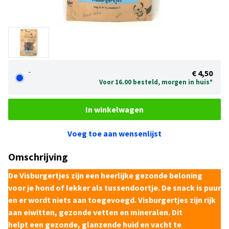
-
€ 4,50
Voor 16.00 besteld, morgen in huis*
In winkelwagen
Voeg toe aan wensenlijst
Omschrijving
De
Visburgertjes
zijn een heerlijke gezonde
beloning
voor je hond of lekker als
tussendoortje
. De snack is puur
en er wordt niets aan toegevoegd. Visburgertjes zijn rijk
aan
eiwitten, gezonde vetten en mineralen.
Dit
helpt een gezonde, glanzende huid en vacht te