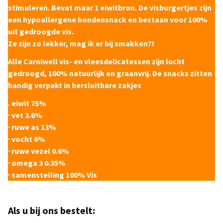
stimuleren. Bevat maar
1 eiwitbron
. De visburgertjes zijn
een
hypoallergene
hondensnack en bestaan voor 100%
uit gedroogde vis.
Ze zijn zo lekker, mag ik er bij smakken?!
Alle Carniwell vis- en vleesdelicatessen zijn
lucht
gedroogd
,
100% natuurlijk
en
graanvrij
. De snacks zitten
handig verpakt in
hersluitbare
zakjes
. eiwit 75%
· vet 3.6%
· ruwe as 13%
· vocht 6%
· ruwe vezel 0.6%
· omega 3 0.35%
· samenstelling 100% Vis
Als u bij ons bestelt: