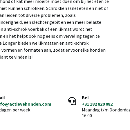
 hond of kat meer moeite moet doen om bij het eten te
iet kunnen schrokken. Schrokken (snel eten en niet of
an leiden tot diverse problemen, zoals
derigheid, een slechter gebit en een meer belaste
en anti-schrok voerbak of een likmat wordt het
 en het helpt ook nog eens om verveling tegen te
ive Longer bieden we likmatten en anti-schrok
e vormen en formaten aan, zodat er voor elke hond en
ant te vinden is!
ail
Bel
nfo@actievehonden.com
+31 182 820 082
 dagen per week
Maandag t/m Donderdag 
16.00