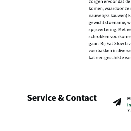
zorgen ervoor dat de
komen, waardoor ze n
nauwelijks kauwen) k
gewichtstoename, win
spijsvertering. Met e
schrokken voorkomen
gaan. Bij Eat Slow L
voerbakken in divers
kat een geschikte vari
Service & Contact
M
i
7