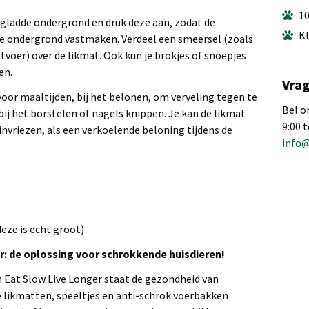
10
 gladde ondergrond en druk deze aan, zodat de
Kl
de ondergrond vastmaken. Verdeel een smeersel (zoals
tvoer) over de likmat. Ook kun je brokjes of snoepjes
en.
Vrag
oor maaltijden, bij het belonen, om verveling tegen te
Bel o
 bij het borstelen of nagels knippen. Je kan de likmat
9:00 
nvriezen, als een verkoelende beloning tijdens de
info
 deze is echt groot)
r: de oplossing voor schrokkende huisdieren!
n Eat Slow Live Longer staat de gezondheid van
e likmatten, speeltjes en anti-schrok voerbakken