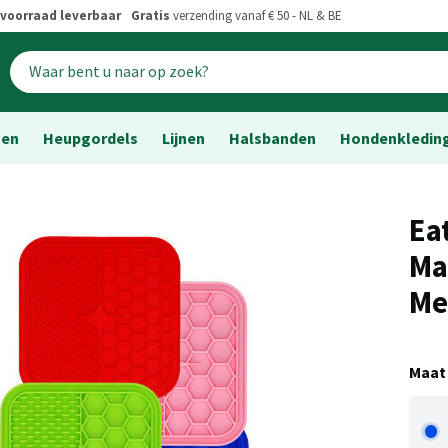
voorraad leverbaar
Gratis
verzending vanaf € 50 - NL & BE
sen
Heupgordels
Lijnen
Halsbanden
Hondenkledin
Ea
Ma
Me
Maat