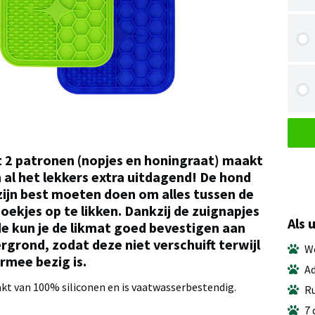
 2 patronen (nopjes en honingraat) maakt
 al het lekkers extra uitdagend! De hond
zijn best moeten doen om alles tussen de
hoekjes op te likken. Dankzij de zuignapjes
Als 
de kun je de likmat goed bevestigen aan
grond, zodat deze niet verschuift terwijl
We
rmee bezig is.
Ad
kt van 100% siliconen en is vaatwasserbestendig.
Ru
7 