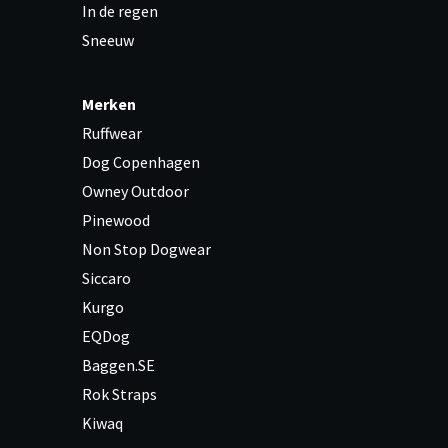
In de regen
Sneeuw
Merken
Ruffwear
Dog Copenhagen
Owney Outdoor
Pinewood
Non Stop Dogwear
Siccaro
Kurgo
EQDog
Baggen.SE
Rok Straps
Kiwaq