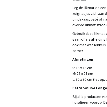
Leg de likmat op een
zuignapjes zich aan 
pindakaas, paté of na
over de likmat strooi
Gebruik deze likmat v
gaan of als afleiding
ook met wat lekkers i
zomer.
Afmetingen
S: 15 x 15 cm
M: 21 x 21 cm
L: 30 x 30 cm (let op:
Eat Slow Live Longe
Bij alle producten va
huisdieren voorop. D