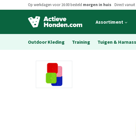
Op werkdagen voor 16:00 besteld
morgen in huis
Direct vanuit
Open
Assortiment
main
menu
Outdoor Kleding
Training
Tuigen & Harnas