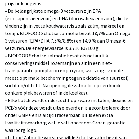
prijs ook hoger is.
• De belangrijkste omega-3 vetzuren zijn EPA
(eicosapentaeenzuur) en DHA (docosahexaeenzuur), die te
vinden zijn in vette koudwatervis zoals zalm, makreel en
tonijn. BIOFOOD Schotse zalmolie bevat 18,7% aan Omega-
3 vetzuren (EPA/DHA 7,5%/8,8%) en 14,9 % aan Omega-6
vetzuren. De energiewaarde is 3.710 kJ/100 g.
• BIOFOOD Schotse zalmolie bevat als natuurlijk
conserveringsmiddel rozemarijn en zit in een niet-
transparante pomplacon en jerrycan, wat zorgt voor de
meest optimale bescherming tegen oxidatie van zuurstof,
vocht en/of licht. Na opening de zalmolie op een koude
donkere plek bewaren of in de koelkast.
• Elke batch wordt onderzocht op zware metalen, dioxine en
PCB’s vóór deze wordt uitgeleverd en is gecontroleerd door
onder GMP+ en is altijd traceerbaar. Dit is een extra
kwaliteitswaarborg welke valt onder ons Groen-garantie
waarborg logo.
• Let op! Zalmolie van verse wilde Schotse zalm bevat van