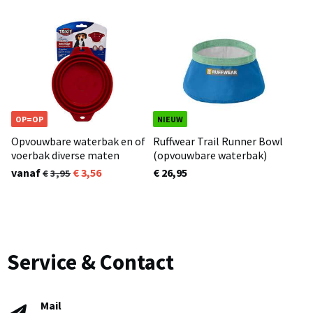
OP=OP
NIEUW
Opvouwbare waterbak en of
Ruffwear Trail Runner Bowl
voerbak diverse maten
(opvouwbare waterbak)
vanaf
3,56
€ 26,95
3,95
Service & Contact
Mail