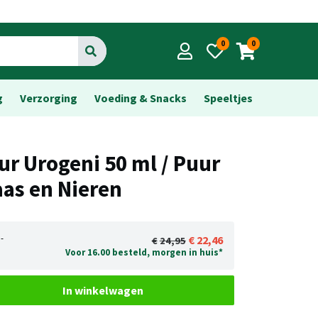
0
0
Go
g
Verzorging
Voeding & Snacks
Speeltjes
ur Urogeni 50 ml / Puur
aas en Nieren
-
22,46
24,95
Voor 16.00 besteld, morgen in huis*
In winkelwagen