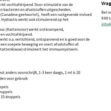
Vrag
rkt vochtafdrijvend. Door stimulatie van de
 bacteriën en afvalstoffen uitgescheiden.
Bel o
 (Canadese geelwortel), heeft een rustgevende invloed
9:00 
. Hydrastis werkt ook stimulerend op het
info
us (Kattensnor) werkt ontkrampend,
n vochtafdrijvend.
erkt o.a. verlichtend, ontspannend en is goed voor de
 een soepele beweging en voert afvalstoffen af.
Kattenklauw) stimuleert het immuunsysteem.
ut anders voorschrijft, 1-3 keer daags, 1 ml is 20
den voor gebruik
ppels
druppels
 15 druppels