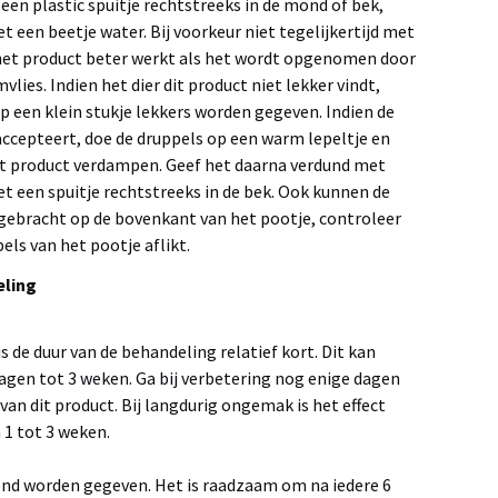
een plastic spuitje rechtstreeks in de mond of bek,
 een beetje water. Bij voorkeur niet tegelijkertijd met
het product beter werkt als het wordt opgenomen door
lies. Indien het dier dit product niet lekker vindt,
p een klein stukje lekkers worden gegeven. Indien de
accepteert, doe de druppels op een warm lepeltje en
het product verdampen. Geef het daarna verdund met
t een spuitje rechtstreeks in de bek. Ook kunnen de
ebracht op de bovenkant van het pootje, controleer
els van het pootje aflikt.
eling
is de duur van de behandeling relatief kort. Dit kan
agen tot 3 weken. Ga bij verbetering nog enige dagen
an dit product. Bij langdurig ongemak is het effect
 1 tot 3 weken.
vend worden gegeven. Het is raadzaam om na iedere 6