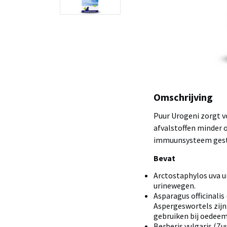
Omschrijving
Puur Urogeni zorgt v
afvalstoffen minder 
immuunsysteem gest
Bevat
Arctostaphylos uva ur
urinewegen.
Asparagus officinalis
Aspergeswortels zijn
gebruiken bij oedeem
Berberis vulgaris (Zu