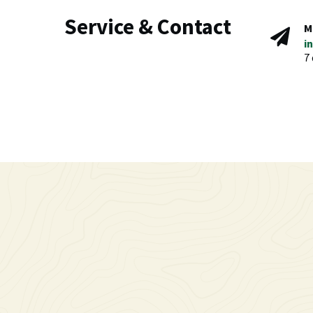
Service & Contact
M
i
7