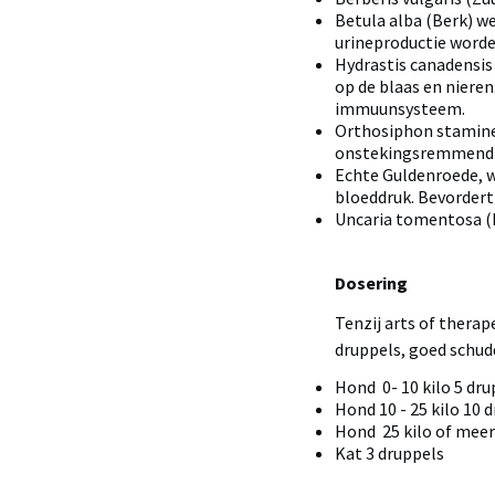
Betula alba (Berk) we
urineproductie worden
Hydrastis canadensis
op de blaas en nieren
immuunsysteem.
Orthosiphon stamine
onstekingsremmend e
Echte Guldenroede, w
bloeddruk. Bevordert
Uncaria tomentosa (
Dosering
Tenzij arts of therape
druppels, goed schud
Hond 0- 10 kilo 5 dru
Hond 10 - 25 kilo 10 
Hond 25 kilo of meer
Kat 3 druppels