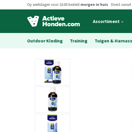
Op werkdagen voor 16:00 besteld
morgen in huis
Direct vanuit
Open
Assortiment
main
menu
Outdoor Kleding
Training
Tuigen & Harnas