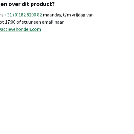
en over dit product?
ns
+31 (0)182 8200 82
maandag t/m vrijdag van
tot 17:00 of stuur een email naar
@actievehonden.com