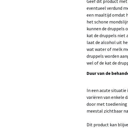
Geef dit product met 
eventueel verdund met
een maaltijd omdat 
het schone mondslijmv
kunnen de druppels o
kat de druppels niet 
laat de alcohol uit 
wat water of melk me
druppels worden aang
wel of de kat de drupp
Duur van de behand
In een acute situatie 
variëren van enkele d
door met toediening v
meestal zichtbaar na
Dit product kan blij