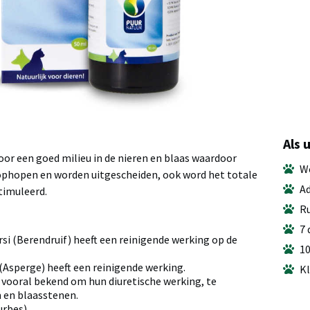
Als 
oor een goed milieu in de nieren en blaas waardoor
We
ophopen en worden uitgescheiden, ook word het totale
Ad
imuleerd.
Ru
7 
si (Berendruif) heeft een reinigende werking op de
10
 (Asperge) heeft een reinigende werking.
Kl
 vooral bekend om hun diuretische werking, te
 en blaasstenen.
urbes)