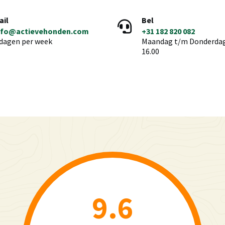
ail
Bel
nfo@actievehonden.com
+31 182 820 082
 dagen per week
Maandag t/m Donderdag 
16.00
9.6