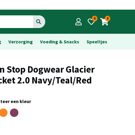
0
0
Go
g
Verzorging
Voeding & Snacks
Speeltjes
n Stop Dogwear Glacier
cket 2.0 Navy/Teal/Red
teer een kleur