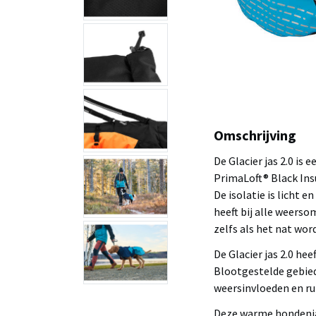
Omschrijving
De Glacier jas 2.0 is
PrimaLoft® Black Ins
De isolatie is licht e
heeft bij alle weerso
zelfs als het nat word
De Glacier jas 2.0 he
Blootgestelde gebied
weersinvloeden en ru
Deze warme hondenja