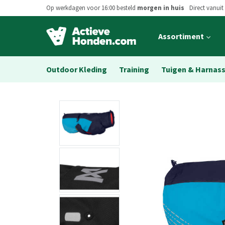
Op werkdagen voor 16:00 besteld
morgen in huis
Direct vanuit
Open
Assortiment
main
menu
Outdoor Kleding
Training
Tuigen & Harnas