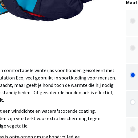
Maat
 een comfortabele winterjas voor honden geïsoleerd met
ulation Eco, veel gebruikt in sportkleding voor mensen.
n zacht, maar geeft je hond toch de warmte die hij nodig
mstandigheden. Dit geïsoleerde hondenjack is effectief,
t.
eft een winddichte en waterafstotende coating.
en zijn versterkt voor extra bescherming tegen
ige vegetatie.
s is ontworpen om uw hond volledige