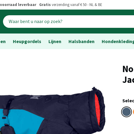
voorraad leverbaar
Gratis
verzending vanaf € 50 - NL & BE
sen
Heupgordels
Lijnen
Halsbanden
Hondenkledin
No
Ja
Selec