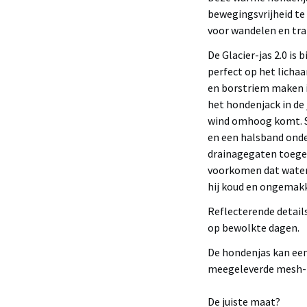
bewegingsvrijheid te 
voor wandelen en tra
De Glacier-jas 2.0 is
perfect op het licha
en borstriem maken 
het hondenjack in de 
wind omhoog komt. S
en een halsband ond
drainagegaten toegev
voorkomen dat water 
hij koud en ongemakk
Reflecterende detail
op bewolkte dagen.
De hondenjas kan ee
meegeleverde mesh-
De juiste maat?