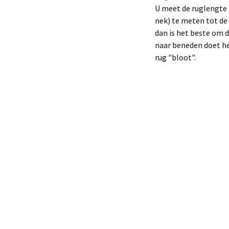
U meet de ruglengte o
nek) te meten tot de 
dan is het beste om 
naar beneden doet hee
rug "bloot".