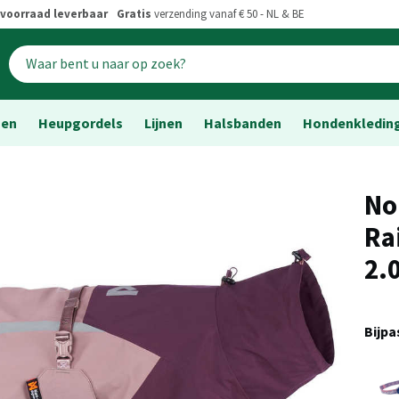
voorraad leverbaar
Gratis
verzending vanaf € 50 - NL & BE
sen
Heupgordels
Lijnen
Halsbanden
Hondenkledin
No
Ra
2.
Bijp