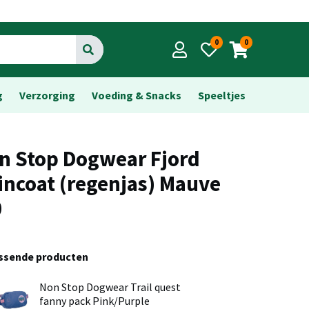
0
0
Go
g
Verzorging
Voeding & Snacks
Speeltjes
n Stop Dogwear Fjord
incoat (regenjas) Mauve
0
assende producten
Non Stop Dogwear Trail quest
fanny pack Pink/Purple