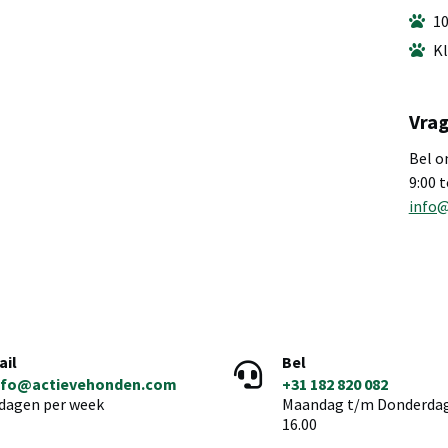
10
Kl
Vrag
Bel o
9:00 
info
ail
Bel
nfo@actievehonden.com
+31 182 820 082
 dagen per week
Maandag t/m Donderdag 
16.00