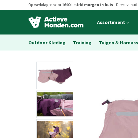
Op werkdagen voor 16:00 besteld
morgen in huis
Direct vanuit
Open
Assortiment
main
menu
Outdoor Kleding
Training
Tuigen & Harnas