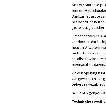
Als uw hond deze jas 
rennen. Het schouder
Dankzij het grote aan
het hoofd, de nek en 
grote kraag bescherm
Omdat details belang
voorkomen dat hij bi
houden. Afwateringsg
onder de jas verzame
details is uw hond va
regenachtige dagen.
Via een opening kunt 
van gewicht en kan 
opbergzakjezak, zodat
De Fjord regenjas 2.0 
Technische specific