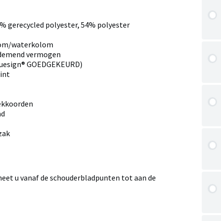
6% gerecycled polyester, 54% polyester
lom/waterkolom
 ademend vermogen
bluesign® GOEDGEKEURD)
int
rekkoorden
nd
zak
meet u vanaf de schouderbladpunten tot aan de