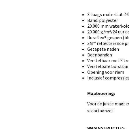
3-laags materiaal: 4
Band: polyester
20.000 mm waterko
20.000 g/m²/24 uur
Duraflex® gespen (
3M™ reflecterende pr
Getapete naden
Beenbanden
Verstelbaar met 3 t
Verstelbare borstba
Opening voor riem
Inclusief compressie
Maatvoering:
Voor de juiste maat 
staartaanzet.
WASINSTRUCTIES