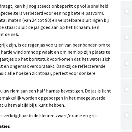
draagt, kan hij nog steeds onbeperkt op volle snelheid
gedeelte is verbeterd voor een nog betere pasvorm.
tal maten (van 24 tot 90) en verstelbare sluitingen bij
de staart sluit de jas goed aan op het lichaam. Een
t de nek.
rijk zijn, is de regenjas voorzien van beenbanden om te
j harde wind omhoog waait en om hem op zijn plaats te
aatjes op het borststuk voorkomen dat het water zich
lt en ongemak veroorzaakt. Dankzij de reflecterende
nuit alle hoeken zichtbaar, perfect voor donkere
u uw riem aan een half harnas bevestigen. De jas is licht
gemakkelijk worden opgeborgen in het meegeleverde
 u hem altijd bij u kunt hebben.
is verkrijgbaar in de kleuren zwart/oranje en grijs.
aties