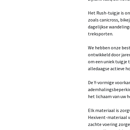
Het Rush-tuigje is o
zoals canicross, bike
dagelijkse wandelin
treksporten.
We hebben onze best
ontwikkeld door jare
om een ​​uniek tuigje
alledaagse actieve h
De Y-vormige voorkan
ademhalingsbeperking
het lichaam van uw h
Elk materiaal is zor
Hexivent-materiaal 
zachte voering zorgen