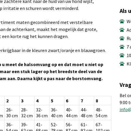
e zachtere kant naar de huid van uw hond wijst,
p irritatie en schuren wordt verminderd.
Als 
We
ortiment maten gecombineerd met verstelbare
 aan de achterkant, maakt het mogelijk dat grote,
Ad
 een korte rug het kunnen dragen.
Ru
7 
erkrijgbaar in de kleuren zwart/oranje en blauwgroen.
10
Kl
p u meet de halsomvang op en dat moet u niet op
maar een stuk lager op het breedste deel van de
aam aan. Daarna kijkt u pas naar de borstomvang.
Vrag
Bel o
2
3
4
5
6
7
8
9:00 
info
26-
28-
32-
36-
40-
44-
48-
cm
30 cm
32 cm
36 cm
40 cm
44 cm
48 cm
54 cm
36-
39-
41-
52-
56-
61-
67-
cm
54 cm
62 cm
68 cm
78 cm
87 cm
92 cm
102 cm