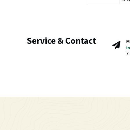
Service & Contact
M
i
7