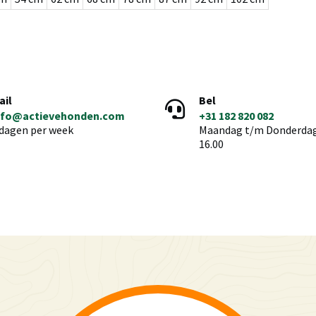
ail
Bel
nfo@actievehonden.com
+31 182 820 082
 dagen per week
Maandag t/m Donderdag 
16.00