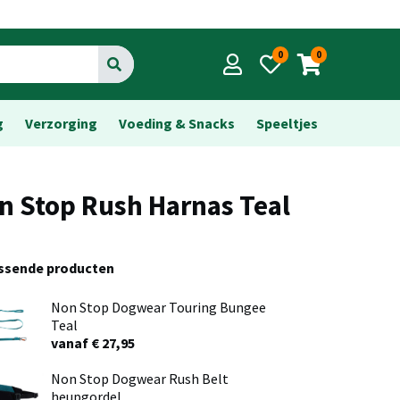
0
0
Go
g
Verzorging
Voeding & Snacks
Speeltjes
n Stop Rush Harnas Teal
assende producten
Non Stop Dogwear Touring Bungee
Teal
vanaf € 27,95
Non Stop Dogwear Rush Belt
heupgordel