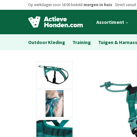
Op werkdagen voor 16:00 besteld
morgen in huis
Direct vanuit
Open
Assortiment
main
menu
Outdoor Kleding
Training
Tuigen & Harnas