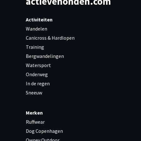
actievehonden.com
Activiteiten
Wandelen
Canicross & Hardlopen
Training
Bergwandelingen
Watersport
Onderweg
In de regen
Sneeuw
Merken
Ruffwear
Dog Copenhagen
Owney Outdoor