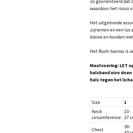
zo georiënteerd dat d
waardoor het risico o
Het uitgebreide ass
zijriemen en een lus
kleine en honden met
Het Rush-harnas is v
Maatvoering: LET o
halsband nivo doen 
hals tegen het lich
Size
1
Neck
23-
circumference
27 
30-
Chest
42 