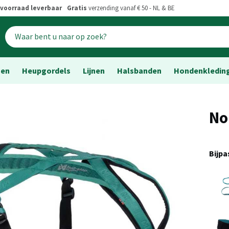
voorraad leverbaar
Gratis
verzending vanaf € 50 - NL & BE
sen
Heupgordels
Lijnen
Halsbanden
Hondenkledin
No
Bijp