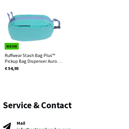
NIEUW
Ruffwear Stash Bag Plus™
Pickup Bag Dispenser Aurora
Teal
€ 54,95
Service & Contact
Mail