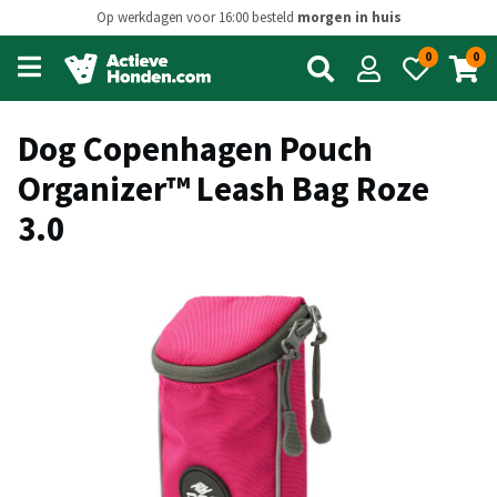
Op werkdagen voor 16:00 besteld
morgen in huis
0
0
Open
main
menu
Dog Copenhagen Pouch
Organizer™ Leash Bag Roze
3.0