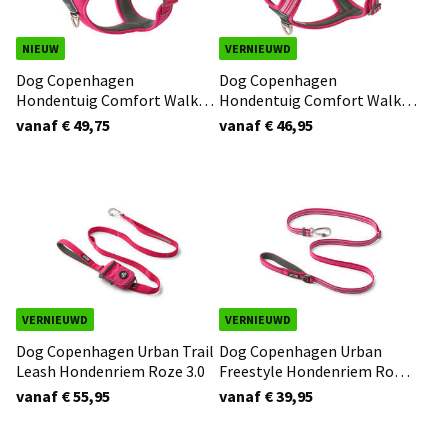
NIEUW
VERNIEUWD
Dog Copenhagen
Dog Copenhagen
Hondentuig Comfort Walk
Hondentuig Comfort Walk
Pro Roze 3.0
Air Roze 3.0
vanaf € 49,75
vanaf € 46,95
VERNIEUWD
VERNIEUWD
Dog Copenhagen Urban Trail
Dog Copenhagen Urban
Leash Hondenriem Roze 3.0
Freestyle Hondenriem Roze
3.0
vanaf € 55,95
vanaf € 39,95