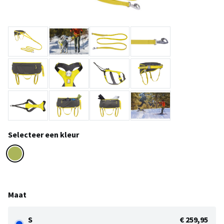
Selecteer een kleur
Maat
S
€ 259,95