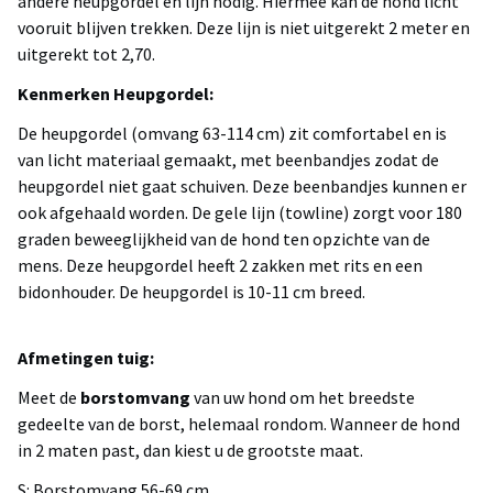
andere heupgordel en lijn nodig. Hiermee kan de hond licht
vooruit blijven trekken. Deze lijn is niet uitgerekt 2 meter en
uitgerekt tot 2,70.
Kenmerken Heupgordel:
De heupgordel (omvang 63-114 cm) zit comfortabel en is
van licht materiaal gemaakt, met beenbandjes zodat de
heupgordel niet gaat schuiven. Deze beenbandjes kunnen er
ook afgehaald worden. De gele lijn (towline) zorgt voor 180
graden beweeglijkheid van de hond ten opzichte van de
mens. Deze heupgordel heeft 2 zakken met rits en een
bidonhouder. De heupgordel is 10-11 cm breed.
Afmetingen tuig:
Meet de
borstomvang
van uw hond om het breedste
gedeelte van de borst, helemaal rondom. Wanneer de hond
in 2 maten past, dan kiest u de grootste maat.
S: Borstomvang 56-69 cm