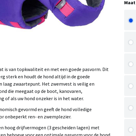
Maat
at is van topkwaliteit en met een goede pasvorm. Dit
g sterk en houdt de hond altijd in de goede
 laag zwaartepunt. Het zwemvest is veilig en
ond die meegaat op de boot, kanovaren,
ng of als uw hond onzeker is in het water.
onomisch gevormd en geeft de hond volledige
or onbeperkt ren- en zwemplezier.
en hoog drijfvermogen (3 gescheiden lagen) met
ten behoeve voor een optimale pasvorm voor de hond.