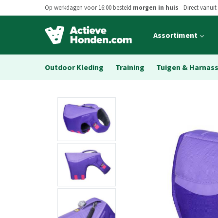
Op werkdagen voor 16:00 besteld
morgen in huis
Direct vanuit
Open
Assortiment
main
menu
Outdoor Kleding
Training
Tuigen & Harnas