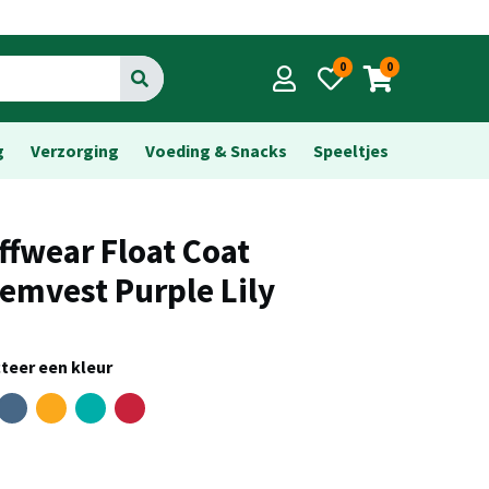
0
0
Go
g
Verzorging
Voeding & Snacks
Speeltjes
ffwear Float Coat
emvest Purple Lily
teer een kleur