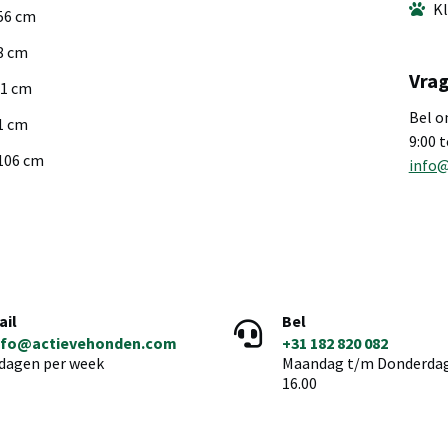
Kl
56 cm
8 cm
Vrag
81 cm
Bel o
1 cm
9:00 
106 cm
info
ail
Bel
nfo@actievehonden.com
+31 182 820 082
 dagen per week
Maandag t/m Donderdag 
16.00