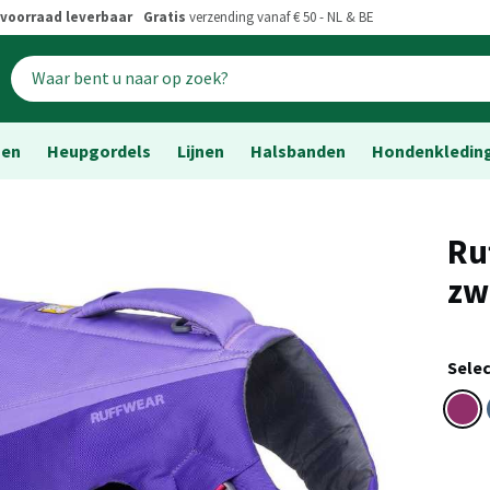
voorraad leverbaar
Gratis
verzending vanaf € 50 - NL & BE
sen
Heupgordels
Lijnen
Halsbanden
Hondenkledin
Ru
zw
Selec