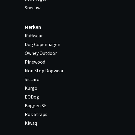
Sneeuw
Merken
Ruffwear
Dog Copenhagen
Owney Outdoor
Pinewood
Non Stop Dogwear
Siccaro
Kurgo
EQDog
Baggen.SE
Rok Straps
Kiwaq