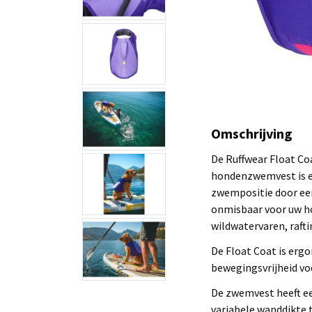
Omschrijving
De Ruffwear Float Co
hondenzwemvest is er
zwempositie door een
onmisbaar voor uw h
wildwatervaren, rafti
De Float Coat is erg
bewegingsvrijheid vo
De zwemvest heeft e
variabele wanddikte 