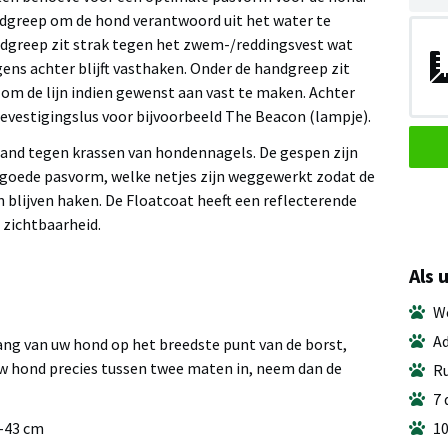
ndgreep om de hond verantwoord uit het water te
ndgreep zit strak tegen het zwem-/reddingsvest wat
ens achter blijft vasthaken. Onder de handgreep zit
 om de lijn indien gewenst aan vast te maken. Achter
bevestigingslus voor bijvoorbeeld The Beacon (lampje).
tand tegen krassen van hondennagels. De gespen zijn
 goede pasvorm, welke netjes zijn weggewerkt zodat de
 blijven haken. De Floatcoat heeft een reflecterende
 zichtbaarheid.
Als 
We
Ad
g van uw hond op het breedste punt van de borst,
w hond precies tussen twee maten in, neem dan de
Ru
7 
10
-43 cm