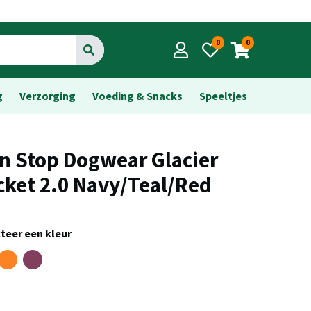
0
0
Go
g
Verzorging
Voeding & Snacks
Speeltjes
n Stop Dogwear Glacier
cket 2.0 Navy/Teal/Red
teer een kleur