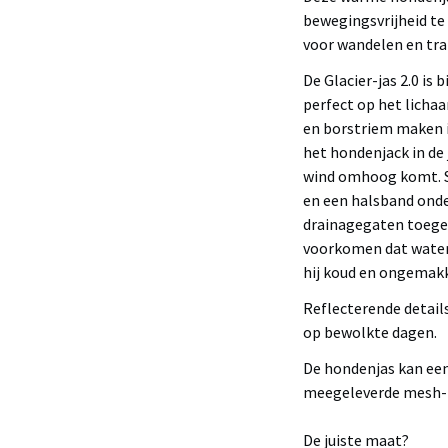
bewegingsvrijheid te 
voor wandelen en tra
De Glacier-jas 2.0 is
perfect op het licha
en borstriem maken 
het hondenjack in de 
wind omhoog komt. S
en een halsband ond
drainagegaten toegev
voorkomen dat water 
hij koud en ongemakk
Reflecterende detail
op bewolkte dagen.
De hondenjas kan ee
meegeleverde mesh-
De juiste maat?