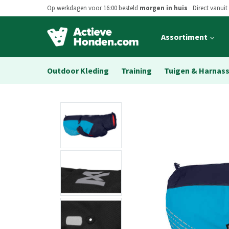
Op werkdagen voor 16:00 besteld
morgen in huis
Direct vanuit
Open
Assortiment
main
menu
Outdoor Kleding
Training
Tuigen & Harnas