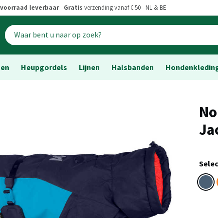
voorraad leverbaar
Gratis
verzending vanaf € 50 - NL & BE
sen
Heupgordels
Lijnen
Halsbanden
Hondenkledin
No
Ja
Selec