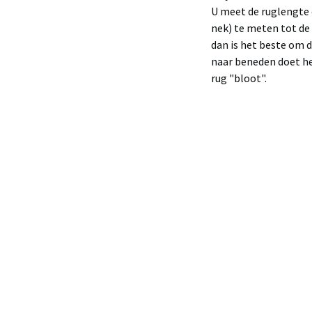
U meet de ruglengte o
nek) te meten tot de 
dan is het beste om 
naar beneden doet hee
rug "bloot".