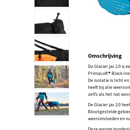
Omschrijving
De Glacier jas 2.0 is
PrimaLoft® Black Ins
De isolatie is licht e
heeft bij alle weerso
zelfs als het nat word
De Glacier jas 2.0 he
Blootgestelde gebied
weersinvloeden en ru
Deze warme hondenja