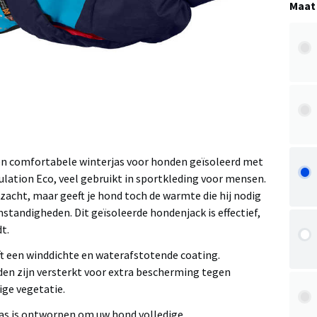
Maat
 een comfortabele winterjas voor honden geïsoleerd met
ulation Eco, veel gebruikt in sportkleding voor mensen.
n zacht, maar geeft je hond toch de warmte die hij nodig
mstandigheden. Dit geïsoleerde hondenjack is effectief,
t.
eft een winddichte en waterafstotende coating.
en zijn versterkt voor extra bescherming tegen
ige vegetatie.
s is ontworpen om uw hond volledige