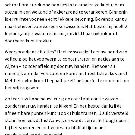
schroef om er 4 dunne pootjes in te draaien zo kunt u hem
stevig in een weiland of akkergrond te verankeren. Binnenin
is er ruimte voor een echt lekkere beloning. Bovenop kunt u
naar believen voorwerpen verwisselen. Het beste: hij heeft 2
kleine gaatjes waar u een dun, onzichtbaar nylonkoord
doorheen kunt trekken.
Waarvoor dient dit alles? Heel eenvoudig! Leer uw hond zich
volledig op het voorwerp te concentreren en netjes aan te
wijzen – zonder afleiding door uw handen. Het voer zit
namelijk eronder verstopt en komt niet rechtstreeks van u!
Met het nylonkoord bepaalt u zelf het perfecte moment om
het vrij te geven.
Zo leert uw hond nauwkeurig en constant aan te wijzen –
zonder naar uw handen te kijken! En het beste: dankzij de
afneembare punten kunt u ook thuis trainen. U zult versteld
staan hoe leuk dat is! Aanwijzen wordt een echt hoogtepunt
bij het speuren en het voorwerp blijft altijd in het
middelpunt van de aandacht.