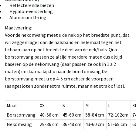
Reflecterende biezen
Hypalon-versterking
Aluminium D-ring
Maatvoering:
Voor de nekomvang meet u de nek op het breedste punt, dat
wil zeggen lager dan de halsband en helemaal tegen het
lichaam aan op het breedste deel van de nek/hals. Qua
borstomvang passen ze altijd meerdere maten dus altijd
baseren op de nekomvang (daar passen ze ook in 1 a 2
maten) en daarna kijkt u naar de borstomvang.De
borstomvang meet u op 4-5 cm achter de voorpoten
(aangesloten zonder extra ruimte, maar niet strak of los).
Maat
XS
S
M
L
X
Borstomvang
40-56 cm
45-60 cm
58-84 cm
72-102cm
7
Nekomvang
29-36 cm
36-48 cm
43-60 cm
51-69 cm
6