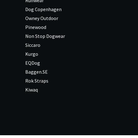
Ruffwear
Dog Copenhagen
Owney Outdoor
Pinewood
Non Stop Dogwear
Siccaro
Kurgo
EQDog
Baggen.SE
Rok Straps
Kiwaq