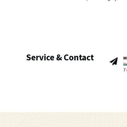
Service & Contact
M
i
7