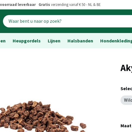
voorraad leverbaar
Gratis
verzending vanaf € 50 - NL & BE
sen
Heupgordels
Lijnen
Halsbanden
Hondenkledin
Ak
Sele
Wil
Maat