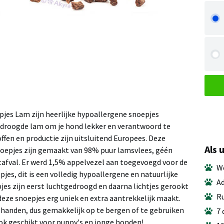
pjes Lam zijn heerlijke hypoallergene snoepjes
droogde lam om je hond lekker en verantwoord te
fen en productie zijn uitsluitend Europees. Deze
Als 
oepjes zijn gemaakt van 98% puur lamsvlees, géén
tafval. Er werd 1,5% appelvezel aan toegevoegd voor de
We
pjes, dit is een volledig hypoallergene en natuurlijke
Ad
jes zijn eerst luchtgedroogd en daarna lichtjes gerookt
Ru
eze snoepjes erg uniek en extra aantrekkelijk maakt.
e handen, dus gemakkelijk op te bergen of te gebruiken
7 
Ook geschikt voor puppy's en jonge honden!