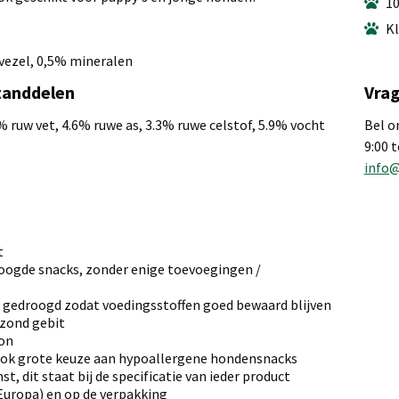
10
Kl
vezel, 0,5% mineralen
tanddelen
Vrag
% ruw vet, 4.6% ruwe as, 3.3% ruwe celstof, 5.9% vocht
Bel o
9:00 
info
a
t
oogde snacks, zonder enige toevoegingen /
 gedroogd zodat voedingsstoffen goed bewaard blijven
ezond gebit
ron
ook grote keuze aan hypoallergene hondensnacks
t, dit staat bij de specificatie van ieder product
 Europa) en op de verpakking