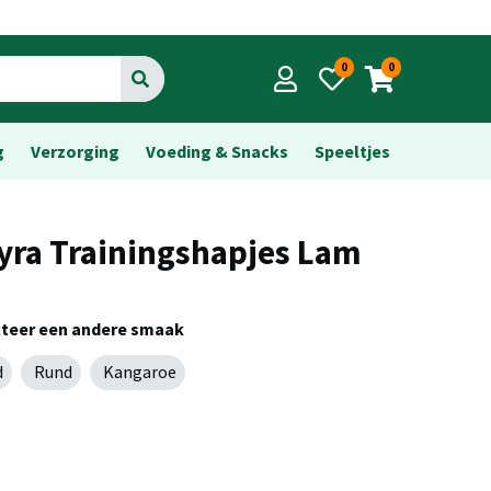
0
0
Go
g
Verzorging
Voeding & Snacks
Speeltjes
yra Trainingshapjes Lam
cteer een andere smaak
d
Rund
Kangaroe