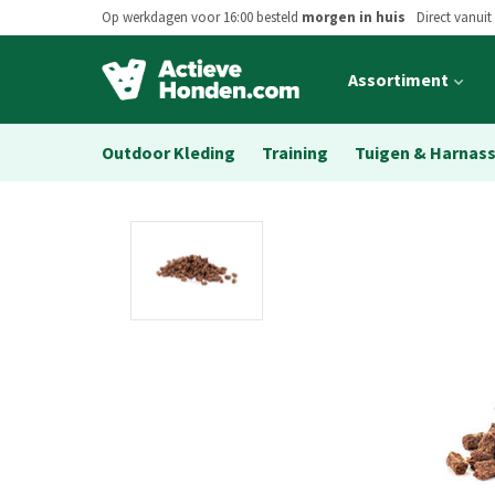
Op werkdagen voor 16:00 besteld
morgen in huis
Direct vanuit
Open
Assortiment
main
menu
Outdoor Kleding
Training
Tuigen & Harnas