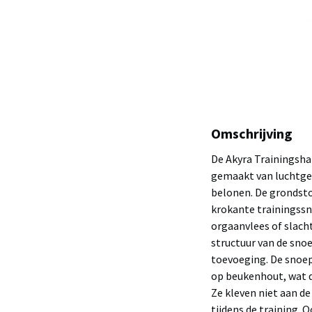
Omschrijving
De Akyra Trainingsha
gemaakt van luchtge
belonen. De grondstof
krokante trainingssn
orgaanvlees of slach
structuur van de snoe
toevoeging. De snoep
op beukenhout, wat d
Ze kleven niet aan d
tijdens de training. 