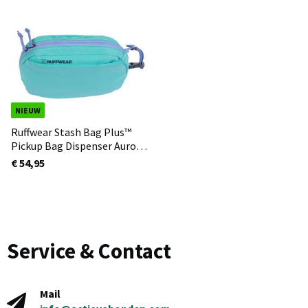
NIEUW
Ruffwear Stash Bag Plus™
Pickup Bag Dispenser Aurora
Teal
€ 54,95
Service & Contact
Mail