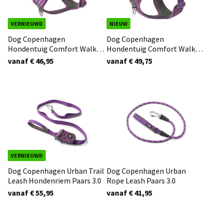
VERNIEUWD
NIEUW
Dog Copenhagen
Dog Copenhagen
Hondentuig Comfort Walk
Hondentuig Comfort Walk
Air Paars 3.0
Pro Paars 3.0
vanaf € 46,95
vanaf € 49,75
VERNIEUWD
Dog Copenhagen Urban Trail
Dog Copenhagen Urban
Leash Hondenriem Paars 3.0
Rope Leash Paars 3.0
vanaf € 55,95
vanaf € 41,95