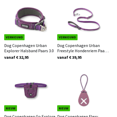
VERNIEUWD
VERNIEUWD
Dog Copenhagen Urban
Dog Copenhagen Urban
Explorer Halsband Paars 3.0
Freestyle Hondenriem Paars
3.0
vanaf € 32,95
vanaf € 39,95
NIEUW
NIEUW
Dog Copenhagen Go Explore
Dog Copenhagen Flexy