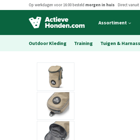
Op werkdagen voor 16:00 besteld
morgen in huis
Direct vanuit
Open
Assortiment
main
menu
Outdoor Kleding
Training
Tuigen & Harnas