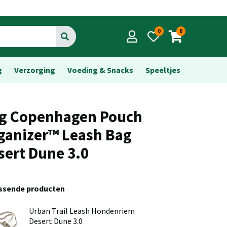
0
0
Go
g
Verzorging
Voeding & Snacks
Speeltjes
g Copenhagen Pouch
ganizer™ Leash Bag
sert Dune 3.0
assende producten
Urban Trail Leash Hondenriem
Desert Dune 3.0