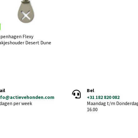
penhagen Flexy
kjeshouder Desert Dune
ail
Bel
nfo@actievehonden.com
+31 182 820 082
 dagen per week
Maandag t/m Donderdag 
16.00