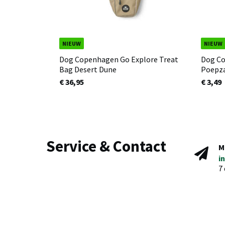
NIEUW
NIEUW
Dog Copenhagen Go Explore Treat
Dog Co
Bag Desert Dune
Poepza
€ 36,95
€ 3,49
Service & Contact
M
i
7