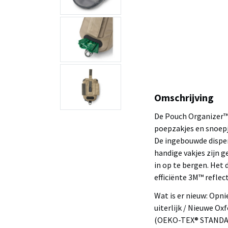
Omschrijving
De Pouch Organizer™
poepzakjes en snoep
De ingebouwde dispen
handige vakjes zijn g
in op te bergen. Het
efficiënte 3M™ reflec
Wat is er nieuw: Opn
uiterlijk / Nieuwe O
(OEKO-TEX® STANDARD