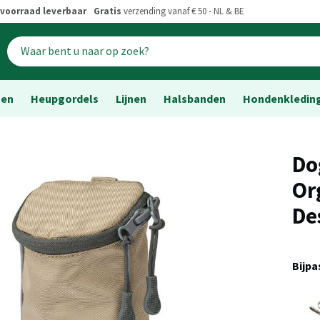
voorraad leverbaar
Gratis
verzending vanaf € 50 - NL & BE
sen
Heupgordels
Lijnen
Halsbanden
Hondenkledin
Do
Or
De
Bijp