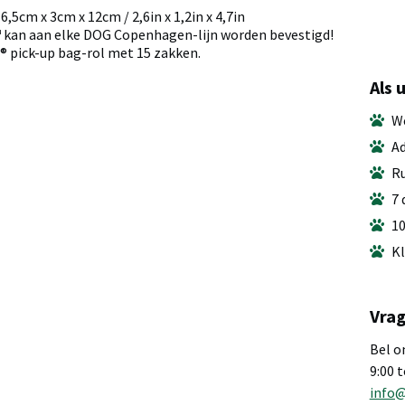
,5cm x 3cm x 12cm / 2,6in x 1,2in x 4,7in
 kan aan elke DOG Copenhagen-lijn worden bevestigd!
d® pick-up bag-rol met 15 zakken.
Als 
We
Ad
Ru
7 
10
Kl
Vrag
Bel o
9:00 
info