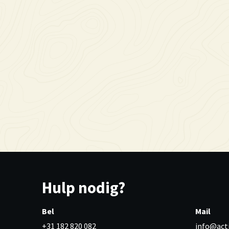
Hulp nodig?
Bel
Mail
+31 182 820 082
info@act