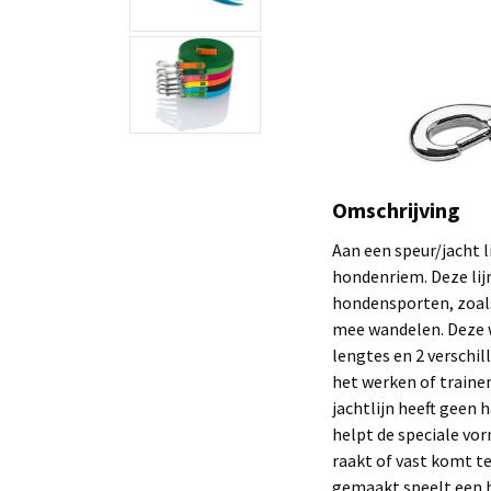
Omschrijving
Aan een speur/jacht 
hondenriem. Deze lijn
hondensporten, zoals
mee wandelen. Deze w
lengtes en 2 verschil
het werken of traine
jachtlijn heeft geen 
helpt de speciale vor
raakt of vast komt te
gemaakt speelt een be