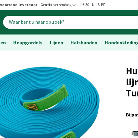
voorraad leverbaar
Gratis
verzending vanaf € 50 - NL & BE
sen
Heupgordels
Lijnen
Halsbanden
Hondenkledin
Hu
lij
Tu
Bijp