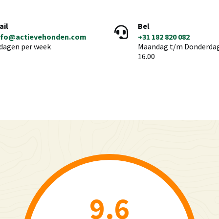
ail
Bel
nfo@actievehonden.com
+31 182 820 082
 dagen per week
Maandag t/m Donderdag 
16.00
9.6