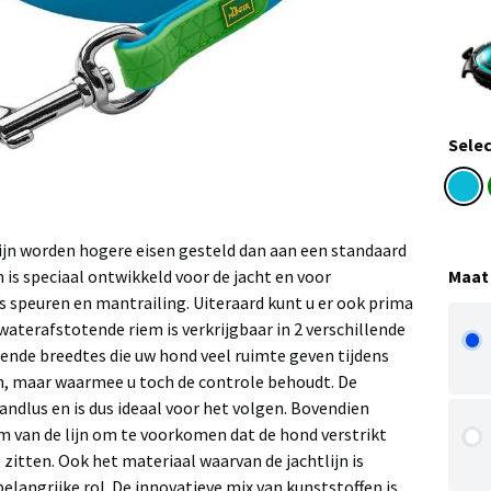
Selec
lijn worden hogere eisen gesteld dan aan een standaard
Maat
 is speciaal ontwikkeld voor de jacht en voor
 speuren en mantrailing. Uiteraard kunt u er ook prima
aterafstotende riem is verkrijgbaar in 2 verschillende
lende breedtes die uw hond veel ruimte geven tijdens
n, maar waarmee u toch de controle behoudt. De
handlus en is dus ideaal voor het volgen. Bovendien
m van de lijn om te voorkomen dat de hond verstrikt
 zitten. Ook het materiaal waarvan de jachtlijn is
langrijke rol. De innovatieve mix van kunststoffen is