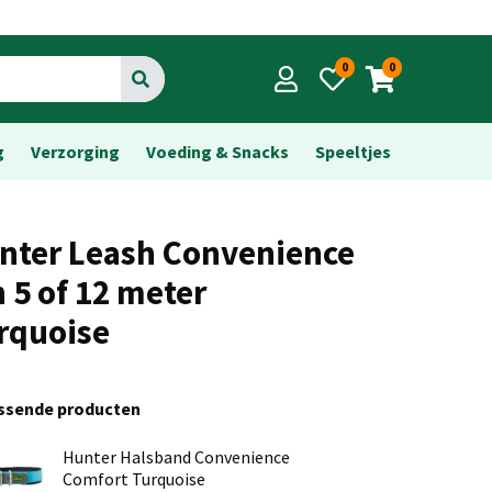
0
0
Go
g
Verzorging
Voeding & Snacks
Speeltjes
nter Leash Convenience
n 5 of 12 meter
rquoise
assende producten
Hunter Halsband Convenience
Comfort Turquoise