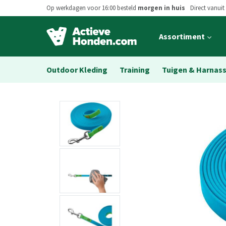
Op werkdagen voor 16:00 besteld
morgen in huis
Direct vanuit
Open
Assortiment
main
menu
Outdoor Kleding
Training
Tuigen & Harnas