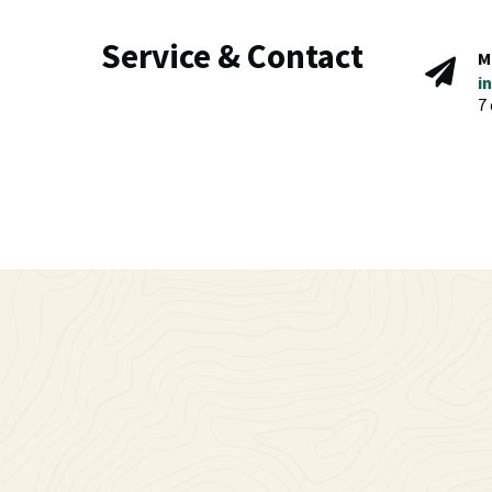
Service & Contact
M
i
7