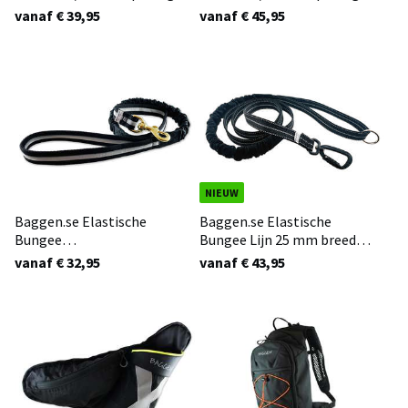
Lijn voor 1 hond Zwart
Lijn EXTREME voor 1 of 2
vanaf € 39,95
vanaf € 45,95
honden (voor sterke
honden)
NIEUW
Baggen.se Elastische
Baggen.se Elastische
Bungee
Bungee Lijn 25 mm breed
wandel/step/hardloop lijn
(meerdere kleuren en
vanaf € 32,95
vanaf € 43,95
Zwart/grijs
lengtes)