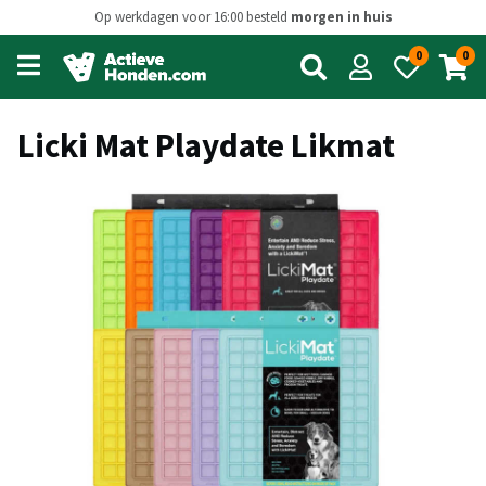
Op werkdagen voor 16:00 besteld
morgen in huis
0
0
Open
main
menu
Licki Mat Playdate Likmat