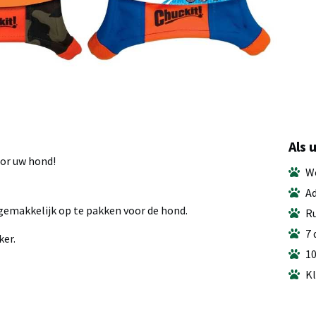
Als 
oor uw hond!
We
Ad
emakkelijk op te pakken voor de hond.
Ru
7 
ker.
10
Kl