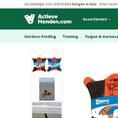
Op werkdagen voor 16:00 besteld
morgen in huis
Direct vanuit
Open
Assortiment
main
menu
Outdoor Kleding
Training
Tuigen & Harnas