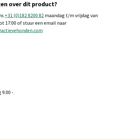
en over dit product?
ns
+31 (0)182 8200 82
maandag t/m vrijdag van
tot 17:00 of stuur een email naar
@actievehonden.com
9.00 -