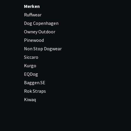
Merken
Ruffwear
Dog Copenhagen
Owney Outdoor
Pinewood
Non Stop Dogwear
Siccaro
Kurgo
EQDog
Baggen.SE
Rok Straps
Kiwaq