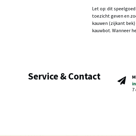
Let op: dit speelgoed
toezicht geven en zod
kauwen (zijkant bek)
kauwbot. Wanneer he
Service & Contact
M
i
7