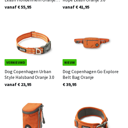
3.0
vanaf € 55,95
vanaf € 41,95
VERNIEUWD
NIEUW
Dog Copenhagen Urban
Dog Copenhagen Go Explore
Style Halsband Oranje 3.0
Belt Bag Oranje
vanaf € 23,95
€ 39,95