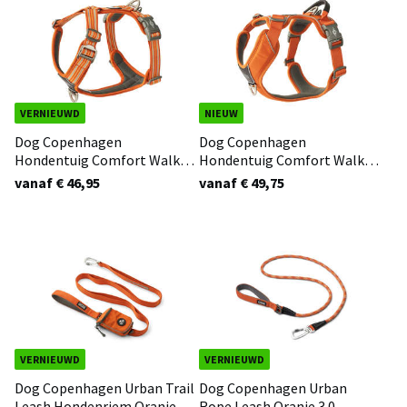
VERNIEUWD
NIEUW
Dog Copenhagen
Dog Copenhagen
Hondentuig Comfort Walk
Hondentuig Comfort Walk
Air Oranje 3.0
Pro Oranje 3.0
vanaf € 46,95
vanaf € 49,75
VERNIEUWD
VERNIEUWD
Dog Copenhagen Urban Trail
Dog Copenhagen Urban
Leash Hondenriem Oranje
Rope Leash Oranje 3.0