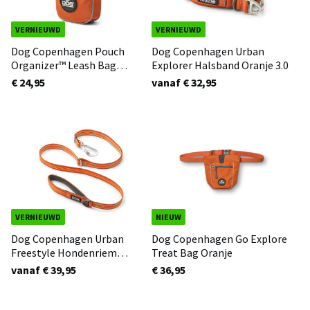
VERNIEUWD
VERNIEUWD
Dog Copenhagen Pouch
Dog Copenhagen Urban
Organizer™ Leash Bag
Explorer Halsband Oranje 3.0
Oranje 3.0
€ 24,95
vanaf € 32,95
VERNIEUWD
NIEUW
Dog Copenhagen Urban
Dog Copenhagen Go Explore
Freestyle Hondenriem
Treat Bag Oranje
Oranje 3.0
vanaf € 39,95
€ 36,95