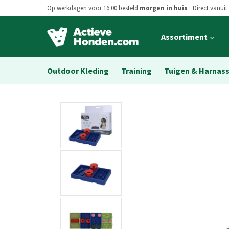
Op werkdagen voor 16:00 besteld
morgen in huis
Direct vanuit
Open
Assortiment
main
menu
Outdoor Kleding
Training
Tuigen & Harnas