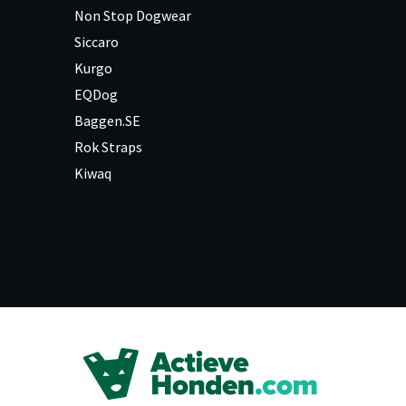
Non Stop Dogwear
Siccaro
Kurgo
EQDog
Baggen.SE
Rok Straps
Kiwaq