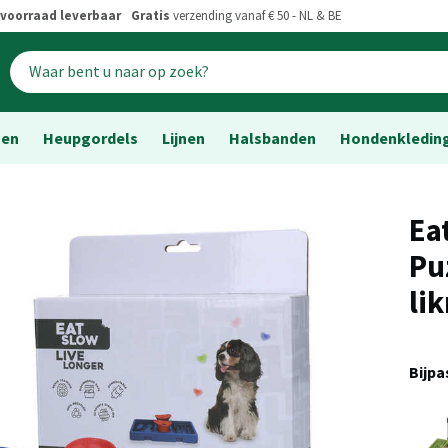
voorraad leverbaar
Gratis
verzending vanaf € 50 - NL & BE
sen
Heupgordels
Lijnen
Halsbanden
Hondenkledin
Ea
Pu
li
Bijp