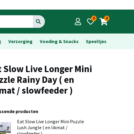
0
0
Go
g
Verzorging
Voeding & Snacks
Speeltjes
t Slow Live Longer Mini
zzle Rainy Day ( en
kmat / slowfeeder )
assende producten
Eat Slow Live Longer Mini Puzzle
Lush Jungle ( en likmat /
slowfeeder )