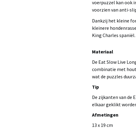
voerpuzzel kan ook i
voorzien van anti-sli
Dankzij het kleine f
kleinere hondenrassen
King Charles spaniël.
Materiaal
De Eat Slow Live Lon
combinatie met houtv
wat de puzzles duurz
Tip
De zijkanten van de 
elkaar geklikt worde
Afmetingen
13 x 19 cm