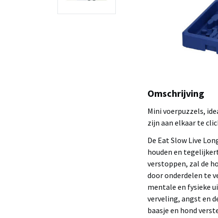
Omschrijving
Mini voerpuzzels, ide
zijn aan elkaar te cli
De Eat Slow Live Lon
houden en tegelijkert
verstoppen, zal de h
door onderdelen te ve
mentale en fysieke u
verveling, angst en d
baasje en hond verst