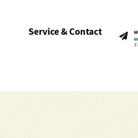
Service & Contact
M
i
7