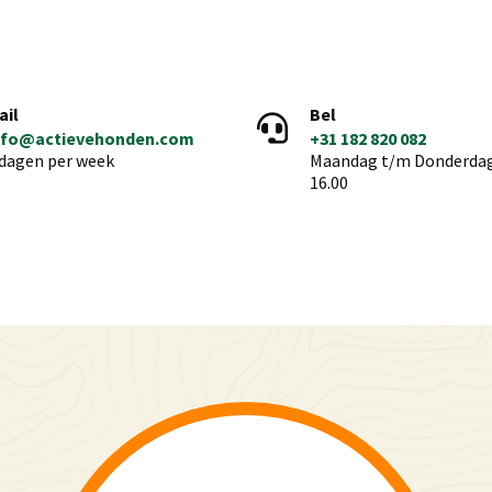
ail
Bel
nfo@actievehonden.com
+31 182 820 082
 dagen per week
Maandag t/m Donderdag 
16.00