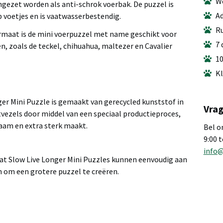
We
ngezet worden als anti-schrok voerbak. De puzzel is
Ad
p voetjes en is vaatwasserbestendig.
Ru
ormaat is de mini voerpuzzel met name geschikt voor
7 
, zoals de teckel, chihuahua, maltezer en Cavalier
10
Kl
ger Mini Puzzle is gemaakt van gerecycled kunststof in
Vrag
ezels door middel van een speciaal productieproces,
aam en extra sterk maakt.
Bel o
9:00 
info
Eat Slow Live Longer Mini Puzzles kunnen eenvoudig aan
n om een grotere puzzel te creëren.