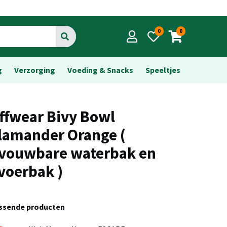
0
0
Go
g
Verzorging
Voeding & Snacks
Speeltjes
ffwear Bivy Bowl
lamander Orange (
vouwbare waterbak en
 voerbak )
assende producten