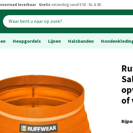
voorraad leverbaar
Gratis
verzending vanaf € 50 - NL & BE
sen
Heupgordels
Lijnen
Halsbanden
Hondenkledin
Ru
Sa
op
of
Bijp