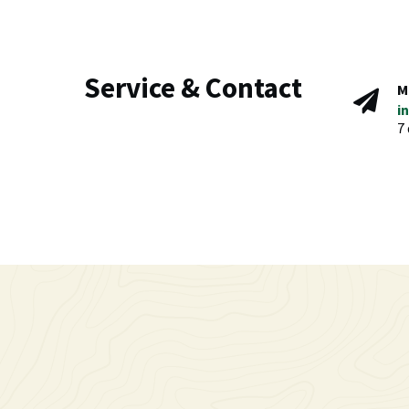
Service & Contact
M
i
7