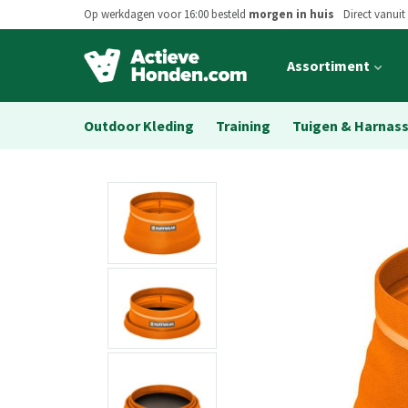
Op werkdagen voor 16:00 besteld
morgen in huis
Direct vanuit
Open
Assortiment
main
menu
Outdoor Kleding
Training
Tuigen & Harnas