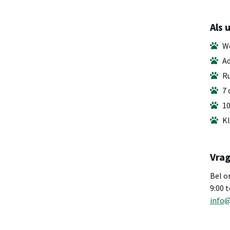
Als 
We
Ad
Ru
7 
10
Kl
Vrag
Bel o
9:00 
info