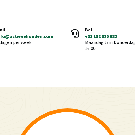
ail
Bel
nfo@actievehonden.com
+31 182 820 082
 dagen per week
Maandag t/m Donderdag 
16.00