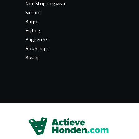
Non Stop Dogwear
Siccaro
Kurgo
EQDog
Baggen.SE
Rok Straps
Kiwaq