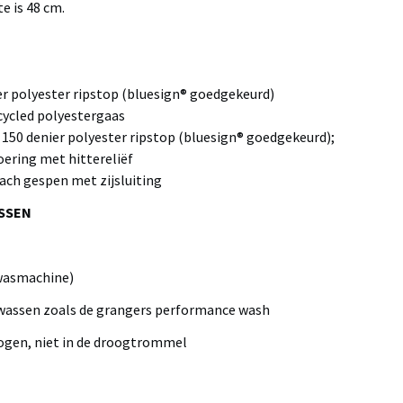
te is 48 cm.
er polyester ripstop (bluesign® goedgekeurd)
cycled polyestergaas
 150 denier polyester ripstop (bluesign® goedgekeurd);
oering met hittereliëf
ch gespen met zijsluiting
SSEN
 wasmachine)
wassen zoals de grangers performance wash
rogen, niet in de droogtrommel