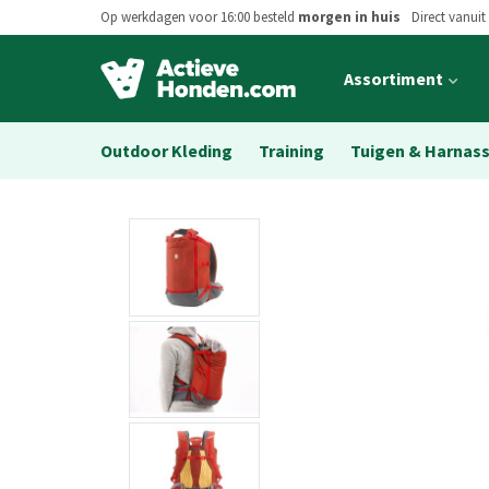
Op werkdagen voor 16:00 besteld
morgen in huis
Direct vanuit
Open
Assortiment
main
menu
Outdoor Kleding
Training
Tuigen & Harnas