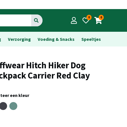
0
0
Go
g
Verzorging
Voeding & Snacks
Speeltjes
ffwear Hitch Hiker Dog
ckpack Carrier Red Clay
teer een kleur