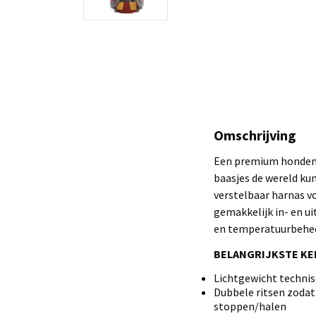
Omschrijving
Een premium honden
baasjes de wereld ku
verstelbaar harnas vo
gemakkelijk in- en u
en temperatuurbehee
BELANGRIJKSTE K
Lichtgewicht techni
Dubbele ritsen zodat 
stoppen/halen