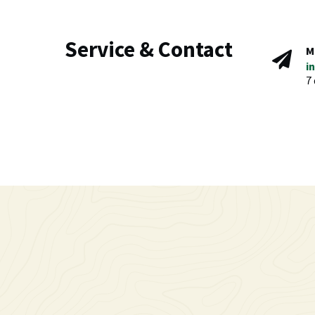
Service & Contact
M
i
7