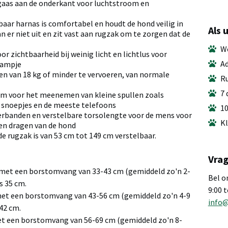
gaas aan de onderkant voor luchtstroom en
aar harnas is comfortabel en houdt de hond veilig in
Als 
an er niet uit en zit vast aan rugzak om te zorgen dat de
We
or zichtbaarheid bij weinig licht en lichtlus voor
Ad
lampje
 van 18 kg of minder te vervoeren, van normale
Ru
7 
em voor het meenemen van kleine spullen zoals
, snoepjes en de meeste telefoons
10
rbanden en verstelbare torsolengte voor de mens voor
Kl
en dragen van de hond
 rugzak is van 53 cm tot 149 cm verstelbaar.
Vrag
 met een borstomvang van 33-43 cm (gemiddeld zo'n 2-
Bel o
is 35 cm.
9:00 
met een borstomvang van 43-56 cm (gemiddeld zo'n 4-9
info
 42 cm.
et een borstomvang van 56-69 cm (gemiddeld zo'n 8-