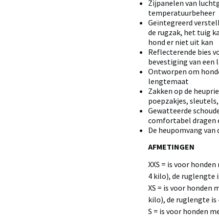
Zijpanelen van lucht
temperatuurbeheer
Geïntegreerd verstelb
de rugzak, het tuig k
hond er niet uit kan
Reflecterende bies vo
bevestiging van een 
Ontworpen om honden
lengtemaat
Zakken op de heupri
poepzakjes, sleutels
Gewatteerde schoude
comfortabel dragen 
De heupomvang van de
AFMETINGEN
XXS = is voor honden
4 kilo), de ruglengte 
XS = is voor honden 
kilo), de ruglengte is
S = is voor honden m