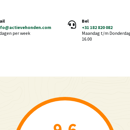
ail
Bel
nfo@actievehonden.com
+31 182 820 082
 dagen per week
Maandag t/m Donderdag 
16.00
9.6