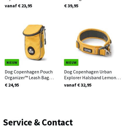
vanaf € 23,95
€ 39,95
NIEUW
NIEUW
Dog Copenhagen Pouch
Dog Copenhagen Urban
Organizer™ Leash Bag
Explorer Halsband Lemon
Lemon 3.0
3.0
€ 24,95
vanaf € 32,95
Service & Contact