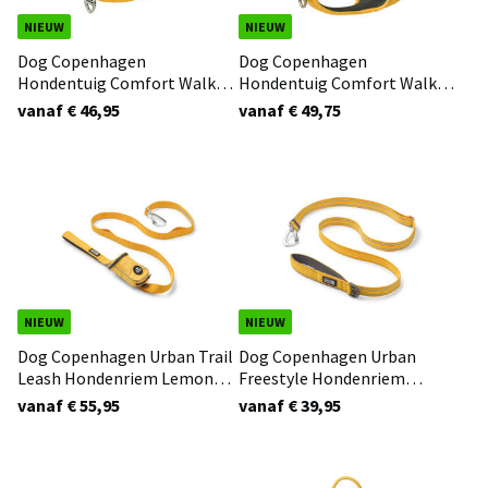
NIEUW
NIEUW
Dog Copenhagen
Dog Copenhagen
Hondentuig Comfort Walk
Hondentuig Comfort Walk
Air Lemon 3.0
Pro Lemon 3.0
vanaf € 46,95
vanaf € 49,75
NIEUW
NIEUW
Dog Copenhagen Urban Trail
Dog Copenhagen Urban
Leash Hondenriem Lemon
Freestyle Hondenriem
3.0
Lemon 3.0
vanaf € 55,95
vanaf € 39,95