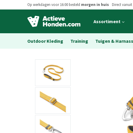
Op werkdagen voor 16:00 besteld
morgen in huis
Direct vanuit
Open
Assortiment
main
menu
Outdoor Kleding
Training
Tuigen & Harnas