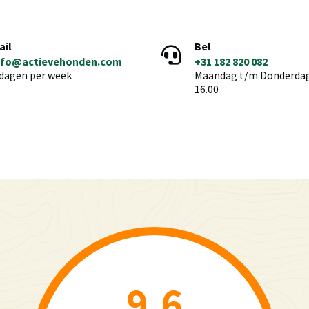
ail
Bel
nfo@actievehonden.com
+31 182 820 082
 dagen per week
Maandag t/m Donderdag 
16.00
9.6