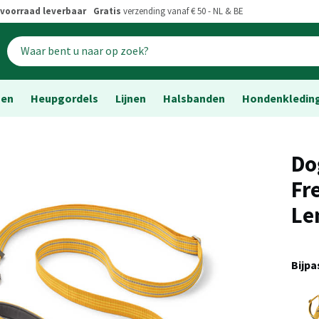
voorraad leverbaar
Gratis
verzending vanaf € 50 - NL & BE
sen
Heupgordels
Lijnen
Halsbanden
Hondenkledin
Do
Fr
Le
Bijp