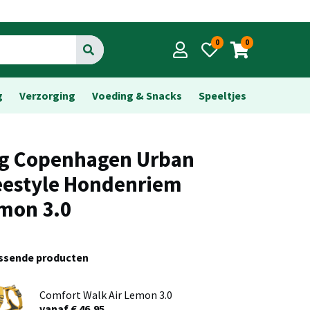
0
0
Go
g
Verzorging
Voeding & Snacks
Speeltjes
g Copenhagen Urban
eestyle Hondenriem
mon 3.0
assende producten
Comfort Walk Air Lemon 3.0
vanaf € 46,95