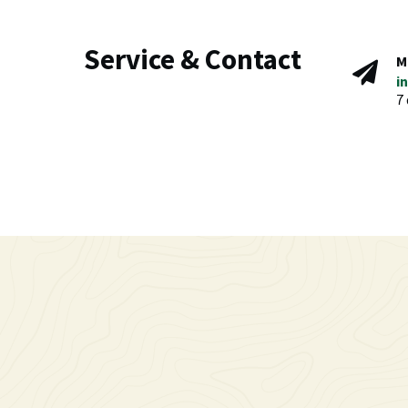
Service & Contact
M
i
7